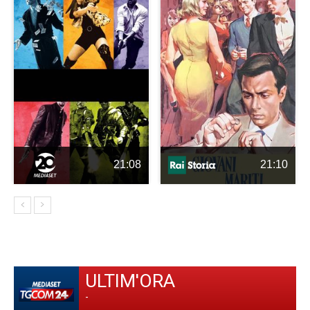
21:08
21:10
ULTIM'ORA
-