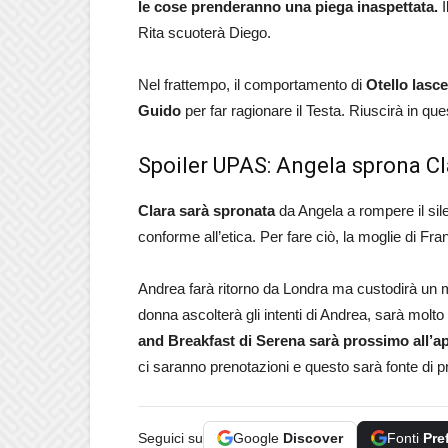
le cose prenderanno una piega inaspettata.
I
Rita scuoterà Diego.
Nel frattempo, il comportamento di
Otello lasc
Guido
per far ragionare il Testa. Riuscirà in que
Spoiler UPAS: Angela sprona Cl
Clara sarà spronata
da Angela a rompere il sil
conforme all’etica. Per fare ciò, la moglie di Fr
Andrea farà ritorno da Londra ma custodirà un m
donna ascolterà gli intenti di Andrea, sarà molto
and Breakfast di Serena sarà prossimo all’a
ci saranno prenotazioni e questo sarà fonte di 
Seguici su
Google
Discover
Fonti
Pre