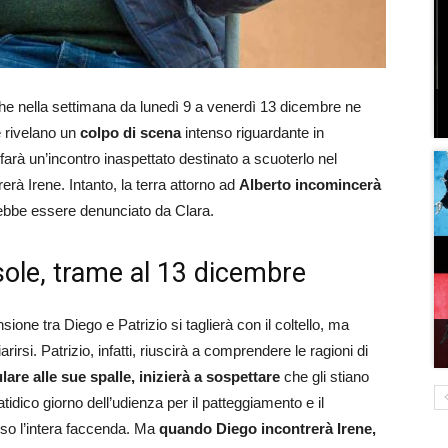
he nella settimana da lunedì 9 a venerdì 13 dicembre ne
e rivelano un
colpo di scena
intenso riguardante in
farà un’incontro inaspettato destinato a scuoterlo nel
trerà Irene. Intanto, la terra attorno ad
Alberto incomincerà
ebbe essere denunciato da Clara.
sole, trame al 13 dicembre
ensione tra Diego e Patrizio si taglierà con il coltello, ma
irsi. Patrizio, infatti, riuscirà a comprendere le ragioni di
lare alle sue spalle, inizierà a sospettare
che gli stiano
tidico giorno dell’udienza per il patteggiamento e il
so l’intera faccenda. Ma
quando Diego incontrerà Irene,