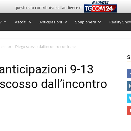
V
Ascolti Tv
Anticipazioni Tv
Soap opera
Reality Sho
dicembre: Diego scosso dall’incontro con Irene
S
anticipazioni 9-13
scosso dall’incontro