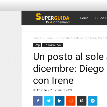
Super
Home
Guida T
Guida
Home
Soap
Un posto al sole anticipazioni 9-13 
Soap
Un Posto al Sole
TV
Un posto al sole 
dicembre: Diego 
con Irene
Da
Chirico
-
2 Dicembre 2019