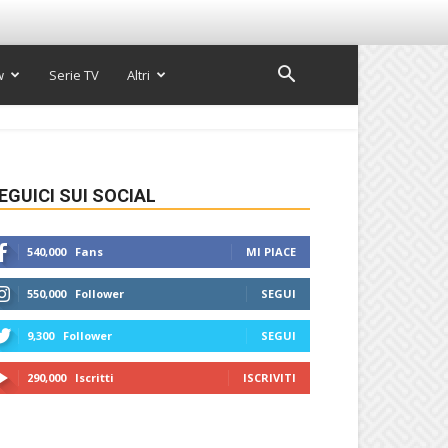
w
Serie TV
Altri
EGUICI SUI SOCIAL
540,000
Fans
MI PIACE
550,000
Follower
SEGUI
9,300
Follower
SEGUI
290,000
Iscritti
ISCRIVITI