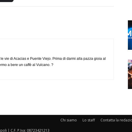
e vie di Acacias e Puente Viejo. Prima di darmi alla pazza gioia al
ermo a bere un caffè al Vulcano. ?
Chi siamo
Lo staff
Contatta la redazi
oli | C.F. P.Iva: 08723421213