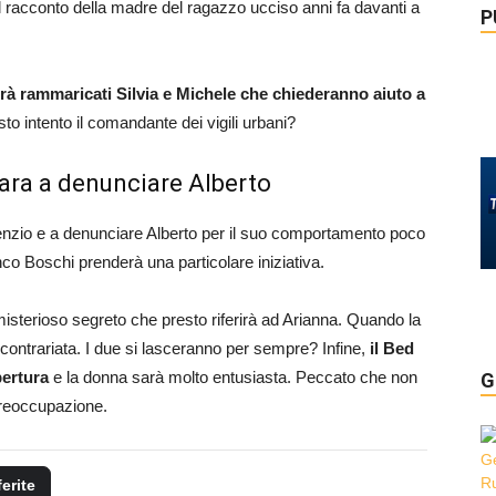
l racconto della madre del ragazzo ucciso anni fa davanti a
P
erà rammaricati Silvia e Michele che chiederanno aiuto a
sto intento il comandante dei vigili urbani?
ara a denunciare Alberto
enzio e a denunciare Alberto per il suo comportamento poco
anco Boschi prenderà una particolare iniziativa.
isterioso segreto che presto riferirà ad Arianna. Quando la
 contrariata. I due si lasceranno per sempre? Infine,
il Bed
pertura
e la donna sarà molto entusiasta. Peccato che non
G
preoccupazione.
ferite