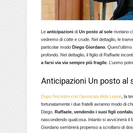
Le
anticipazioni
di
Un posto al sole
rivelano c
vedremo di cotte e crude. Nel dettaglio, le tram
particolar modo
Diego Giordano
. Quest’ultimo 
profondo. Nel dettaglio, il figlio di Raffaele incon
a farsi via via sempre più fragile
. L’uomo potr
Anticipazioni Un posto al 
Dopo l’incontro con l’avvocato Aldo Leone
, la t
fortunatamente i due fratelli avranno modo di chiar
Diego.
Raffaele, vendendo i suoi figli confabu
nascondendo qualcosa. Intanto si avvicinerà il fa
Giordano sembrerà propenso a scrollarsi di dos