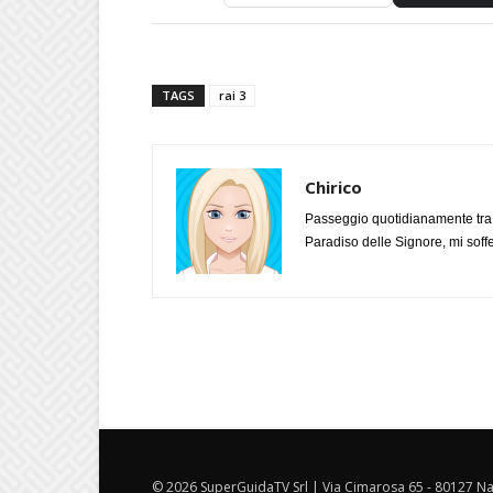
TAGS
rai 3
Chirico
Passeggio quotidianamente tra l
Paradiso delle Signore, mi soff
© 2026 SuperGuidaTV Srl | Via Cimarosa 65 - 80127 Nap