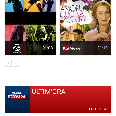
21:08
21:10
ULTIM'ORA
-
-
TUTTE LE NEWS