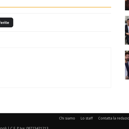
ferite
Chi siamo
Lo staff
Contatta la redazi
oli | C.F. P.Iva: 08723421213