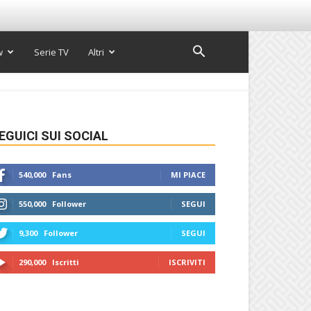
w
Serie TV
Altri
EGUICI SUI SOCIAL
540,000
Fans
MI PIACE
550,000
Follower
SEGUI
9,300
Follower
SEGUI
290,000
Iscritti
ISCRIVITI