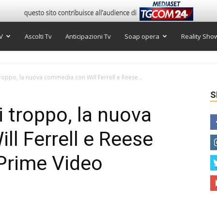
V
Ascolti Tv
Anticipazioni Tv
Soap opera
Reality Sho
oppo, la nuova commedia con Will Ferrell e Reese...
S
 troppo, la nuova
l Ferrell e Reese
Prime Video