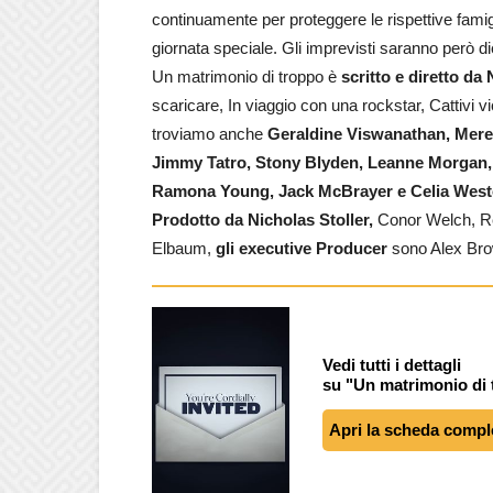
continuamente per proteggere le rispettive famigl
giornata speciale. Gli imprevisti saranno però die
Un matrimonio di troppo è
scritto e diretto da 
scaricare, In viaggio con una rockstar, Cattivi vi
troviamo anche
Geraldine Viswanathan, Mere
Jimmy Tatro, Stony Blyden, Leanne Morgan,
Ramona Young, Jack McBrayer e Celia West
Prodotto da Nicholas Stoller,
Conor Welch, Ree
Elbaum,
gli executive Producer
sono Alex Bro
Vedi tutti i dettagli
su "Un matrimonio di
Apri la scheda compl