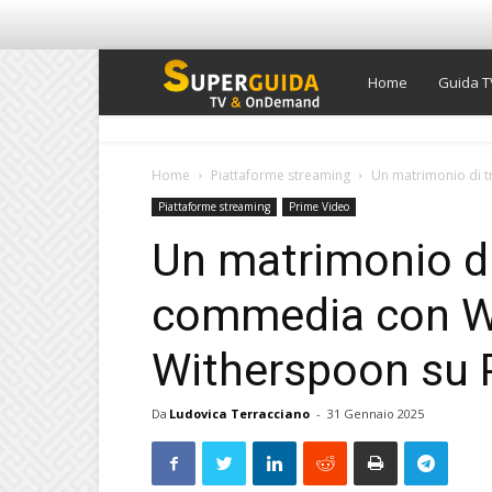
Super
Home
Guida T
Guida
Home
Piattaforme streaming
Un matrimonio di tr
Piattaforme streaming
Prime Video
TV
Un matrimonio di
commedia con Wil
Witherspoon su 
Da
Ludovica Terracciano
-
31 Gennaio 2025