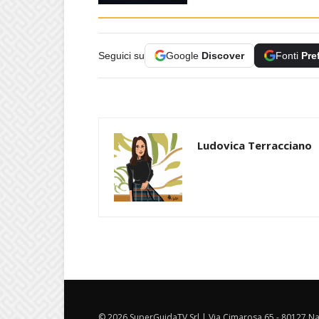
Seguici su
Google
Discover
Fonti
Pre
Ludovica Terracciano
© 2026 SuperGuidaTV Srl | Via Cimarosa 65 - 80127 Nap