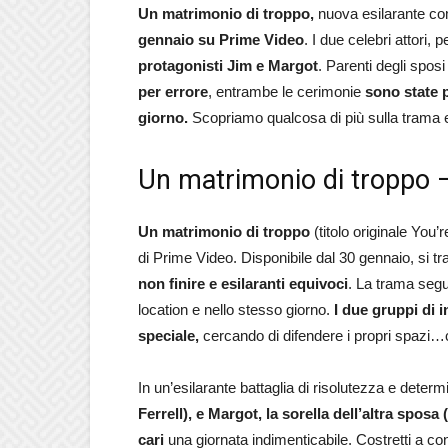
Un matrimonio di troppo,
nuova esilarante co
gennaio su Prime Video
. I due celebri attori, 
protagonisti Jim e Margot
. Parenti degli sposi
per errore
, entrambe le cerimonie
sono state 
giorno.
Scopriamo qualcosa di più sulla trama e
Un matrimonio di troppo –
Un matrimonio di troppo
(titolo originale You’r
di Prime Video. Disponibile dal 30 gennaio, si tr
non finire e esilaranti equivoci
. La trama segu
location e nello stesso giorno.
I due gruppi di i
speciale,
cercando di difendere i propri spazi…ch
In un’esilarante battaglia di risolutezza e deter
Ferrell), e Margot, la sorella dell’altra spo
cari
una giornata indimenticabile. Costretti a co