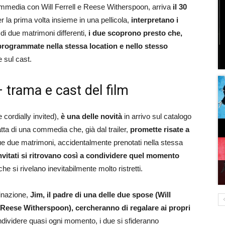
mmedia con Will Ferrell e Reese Witherspoon, arriva
il 30
per la prima volta insieme in una pellicola,
interpretano i
 di due matrimoni differenti,
i due scoprono presto che,
programmate nella stessa location e nello stesso
 sul cast.
 trama e cast del film
e cordially invited),
è una delle novità
in arrivo sul catalogo
atta di una commedia che, già dal trailer,
promette risate a
e due matrimoni, accidentalmente prenotati nella stessa
nvitati si ritrovano così a condividere quel momento
e si rivelano inevitabilmente molto ristretti.
minazione,
Jim, il padre di una delle due spose (Will
sa (Reese Witherspoon), cercheranno di regalare ai propri
ndividere quasi ogni momento, i due si sfideranno