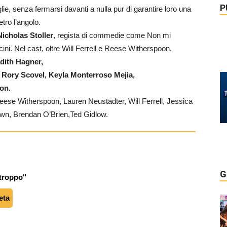
P
ie, senza fermarsi davanti a nulla pur di garantire loro una
tro l’angolo.
Nicholas Stoller
, regista di commedie come Non mi
cini. Nel cast, oltre Will Ferrell e Reese Witherspoon,
dith Hagner,
 Rory Scovel, Keyla Monterroso Mejia,
on.
se Witherspoon, Lauren Neustadter, Will Ferrell, Jessica
wn, Brendan O’Brien,Ted Gidlow.
G
 troppo"
eta