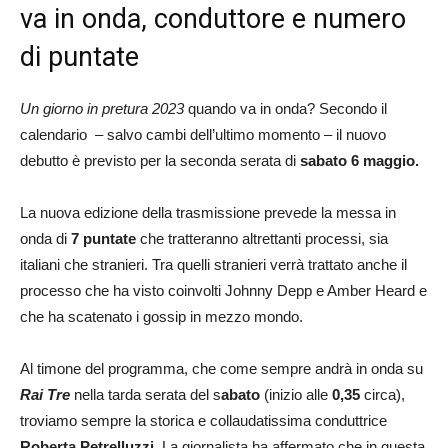
va in onda, conduttore e numero
di puntate
Un giorno in pretura 2023
quando va in onda? Secondo il
calendario – salvo cambi dell’ultimo momento – il nuovo
debutto è previsto per la seconda serata di
sabato 6 maggio.
La nuova edizione della trasmissione prevede la messa in
onda di
7 puntate
che tratteranno altrettanti processi, sia
italiani che stranieri. Tra quelli stranieri verrà trattato anche il
processo che ha visto coinvolti Johnny Depp e Amber Heard e
che ha scatenato i gossip in mezzo mondo.
Al timone del programma, che come sempre andrà in onda su
Rai Tre
nella tarda serata del s
abato
(inizio alle
0,35
circa),
troviamo sempre la storica e collaudatissima conduttrice
Roberta Petrelluzzi
. La giornalista ha affermato che in questa