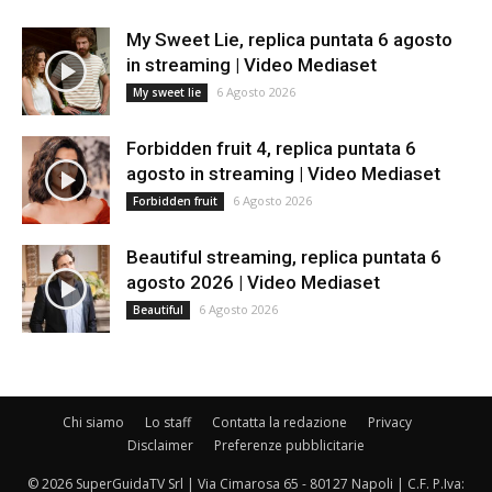
My Sweet Lie, replica puntata 6 agosto
in streaming | Video Mediaset
6 Agosto 2026
My sweet lie
Forbidden fruit 4, replica puntata 6
agosto in streaming | Video Mediaset
6 Agosto 2026
Forbidden fruit
Beautiful streaming, replica puntata 6
agosto 2026 | Video Mediaset
6 Agosto 2026
Beautiful
Chi siamo
Lo staff
Contatta la redazione
Privacy
Disclaimer
Preferenze pubblicitarie
© 2026 SuperGuidaTV Srl | Via Cimarosa 65 - 80127 Napoli | C.F. P.Iva: