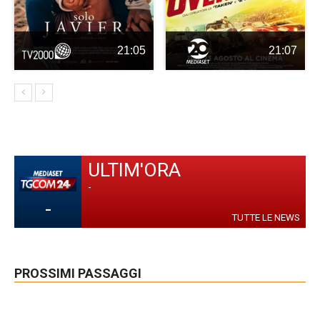
21:05
21:07
ULTIM'ORA
-
-
TUTTE LE NEWS
PROSSIMI PASSAGGI