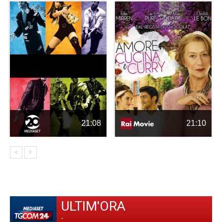
21:08
21:10
ULTIM'ORA
-