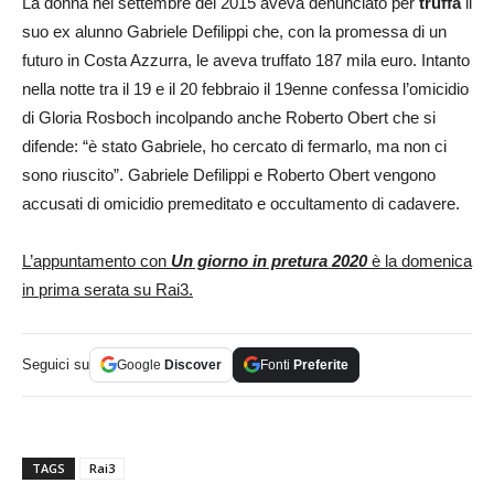
La donna nel settembre del 2015 aveva denunciato per
truffa
il
suo ex alunno Gabriele Defilippi che, con la promessa di un
futuro in Costa Azzurra, le aveva truffato 187 mila euro. Intanto
nella notte tra il 19 e il 20 febbraio il 19enne confessa l’omicidio
di Gloria Rosboch incolpando anche Roberto Obert che si
difende: “è stato Gabriele, ho cercato di fermarlo, ma non ci
sono riuscito”. Gabriele Defilippi e Roberto Obert vengono
accusati di omicidio premeditato e occultamento di cadavere.
L’appuntamento con
Un giorno in pretura 2020
è la domenica
in prima serata su Rai3.
Seguici su
Google
Discover
Fonti
Preferite
TAGS
Rai3