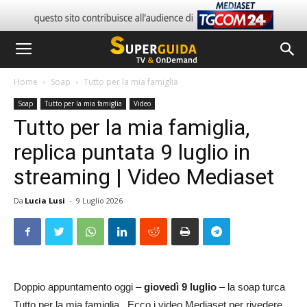
Home
Soap
Tutto per la mia famiglia
Soap
Tutto per la mia famiglia
Video
Tutto per la mia famiglia,
replica puntata 9 luglio in
streaming | Video Mediaset
Da
Lucia Lusi
-
9 Luglio 2026
Doppio appuntamento oggi –
giovedì 9 luglio
– la soap turca
Tutto per la mia famiglia. Ecco i video Mediaset per rivedere