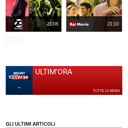
21:08
21:10
ULTIM'ORA
-
-
TUTTE LE NEWS
GLI ULTIMI ARTICOLI