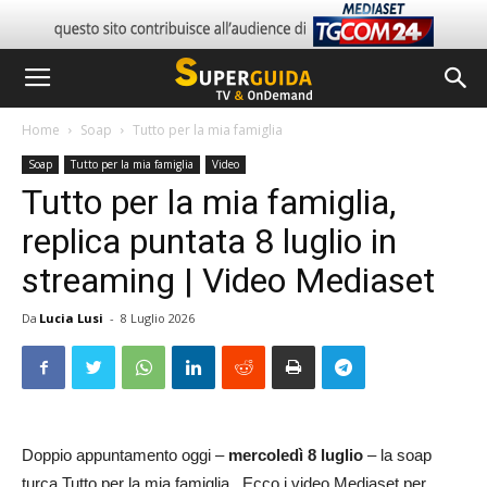
Home
Soap
Tutto per la mia famiglia
Soap
Tutto per la mia famiglia
Video
Tutto per la mia famiglia,
replica puntata 8 luglio in
streaming | Video Mediaset
Da
Lucia Lusi
-
8 Luglio 2026
Doppio appuntamento oggi –
mercoledì 8 luglio
– la soap
turca Tutto per la mia famiglia. Ecco i video Mediaset per