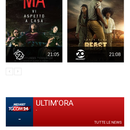
21:05
21:08
ULTIM'ORA
-
-
TUTTE LE NEWS