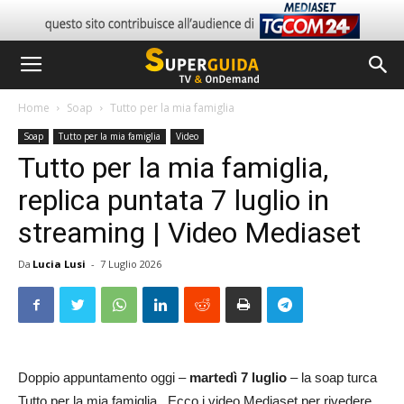
Home
Soap
Tutto per la mia famiglia
Soap
Tutto per la mia famiglia
Video
Tutto per la mia famiglia,
replica puntata 7 luglio in
streaming | Video Mediaset
Da
Lucia Lusi
-
7 Luglio 2026
Doppio appuntamento oggi –
martedì 7 luglio
– la soap turca
Tutto per la mia famiglia. Ecco i video Mediaset per rivedere