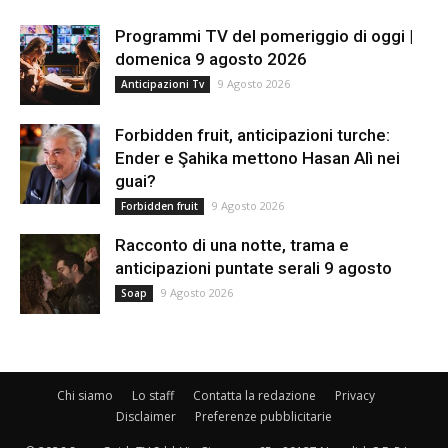
Programmi TV del pomeriggio di oggi |
domenica 9 agosto 2026
9 Agosto 2026
Anticipazioni Tv
Forbidden fruit, anticipazioni turche:
Ender e Şahika mettono Hasan Alì nei
guai?
9 Agosto 2026
Forbidden fruit
Racconto di una notte, trama e
anticipazioni puntate serali 9 agosto
9 Agosto 2026
Soap
Chi siamo
Lo staff
Contatta la redazione
Privacy
Disclaimer
Preferenze pubblicitarie