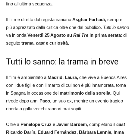
fino all’ultima sequenza.
Il film è diretto dal regista iraniano
Asghar Farhadi,
sempre
più apprezzato dalla critica oltre che dal pubblico.
Tutti lo sanno
va in onda
Venerdì 25 Agosto su
Rai Tre
in prima serata
: di
seguito
trama,
cast
e curiosità.
Tutti lo sanno: la trama in breve
Il film è ambientato a
Madrid.
Laura,
che vive a Buenos Aires
con i due figli e con il marito di cui non è più innamorata, torna
in Spagna in occasione del
matrimonio della sorella.
Qui
rivede dopo anni
Paco,
un suo ex, mentre un evento tragico
riporta a galla vecchi rancori mai sopiti.
Oltre a
Penelope Cruz
e
Javier Bardem
, completano il
cast
Ricardo Darín, Eduard Fernández, Bárbara Lennie, Inma