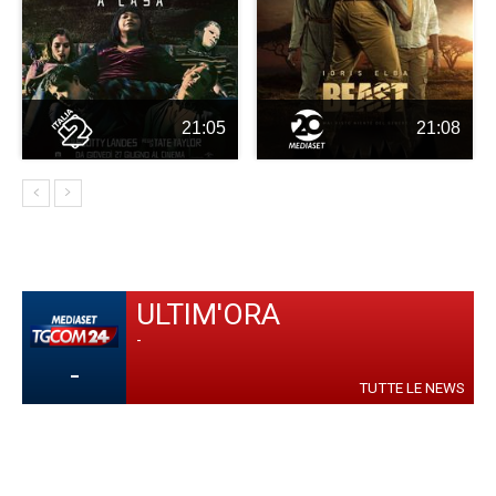
21:05
21:08
ULTIM'ORA
-
-
TUTTE LE NEWS