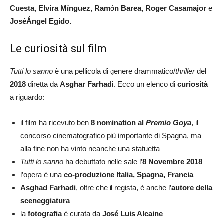
Cuesta, Elvira Mínguez, Ramón Barea, Roger Casamajor
e
JoséÁngel Egido.
Le curiosità sul film
Tutti lo sanno
è una pellicola di genere drammatico/
thriller
del
2018
diretta da
Asghar Farhadi
. Ecco un elenco di
curiosità
a riguardo:
il film ha ricevuto ben
8 nomination al
Premio Goya
, il
concorso cinematografico più importante di Spagna, ma
alla fine non ha vinto neanche una statuetta
Tutti lo sanno
ha debuttato nelle sale l’
8 Novembre 2018
l’opera è una
co-produzione Italia, Spagna, Francia
Asghad Farhadi
, oltre che il regista, è anche l’
autore della
sceneggiatura
la
fotografia
è curata da
José Luis Alcaine