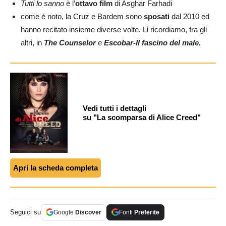
Tutti lo sanno
è l’
ottavo film
di Asghar Farhadi
come è noto, la Cruz e Bardem sono
sposati
dal 2010 ed
hanno recitato insieme diverse volte. Li ricordiamo, fra gli
altri, in
The Counselor
e
Escobar-Il fascino del male.
Vedi tutti i dettagli
su "La scomparsa di Alice Creed"
Apri la scheda completa
Seguici su
Google
Discover
Fonti
Preferite