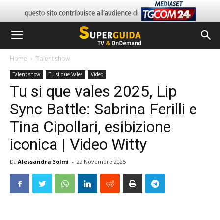
Home
Talent show
Talent show
Tu si que Vales
Video
Tu si que vales 2025, Lip
Sync Battle: Sabrina Ferilli e
Tina Cipollari, esibizione
iconica | Video Witty
Da
Alessandra Solmi
-
22 Novembre 2025