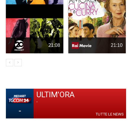
21:08
21:10
ULTIM'ORA
-
-
TUTTE LE NEWS