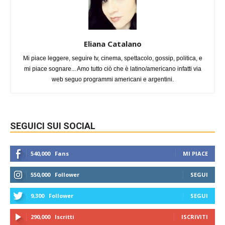
Eliana Catalano
Mi piace leggere, seguire tv, cinema, spettacolo, gossip, politica, e
mi piace sognare... Amo tutto ciò che è latino/americano infatti via
web seguo programmi americani e argentini.
SEGUICI SUI SOCIAL
540,000
Fans
MI PIACE
550,000
Follower
SEGUI
9,300
Follower
SEGUI
290,000
Iscritti
ISCRIVITI