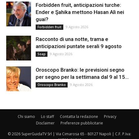
Forbidden fruit, anticipazioni turche:
Ender e Şahika mettono Hasan Alì nei
guai?
9 Agosto 2026
Forbidden fruit
Racconto di una notte, trama e
anticipazioni puntate serali 9 agosto
9 Agosto 2026
Soap
Oroscopo Branko: le previsioni segno
per segno per la settimana dal 9 al 15...
9 Agosto 2026
Oroscopo Branko
Chi siamo
Lo staff
Contatta la redazione
Privacy
Disclaimer
Preferenze pubblicitarie
© 2026 SuperGuidaTV Srl | Via Cimarosa 65 - 80127 Napoli | C.F. P.Iva: