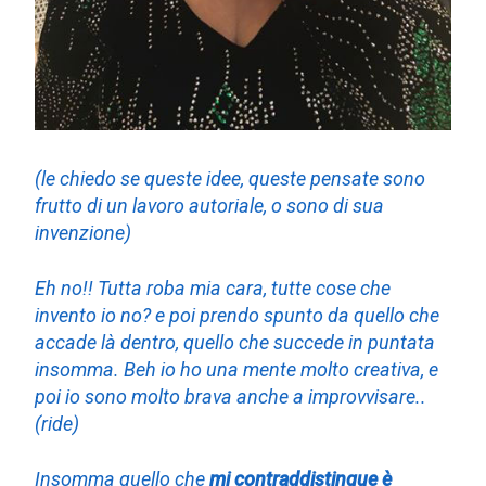
(le chiedo se queste idee, queste pensate sono
frutto di un lavoro autoriale, o sono di sua
invenzione)
Eh no!! Tutta roba mia cara, tutte cose che
invento io no? e poi prendo spunto da quello che
accade là dentro, quello che succede in puntata
insomma. Beh io ho una mente molto creativa, e
poi io sono molto brava anche a improvvisare..
(ride)
Insomma quello che
mi contraddistingue è