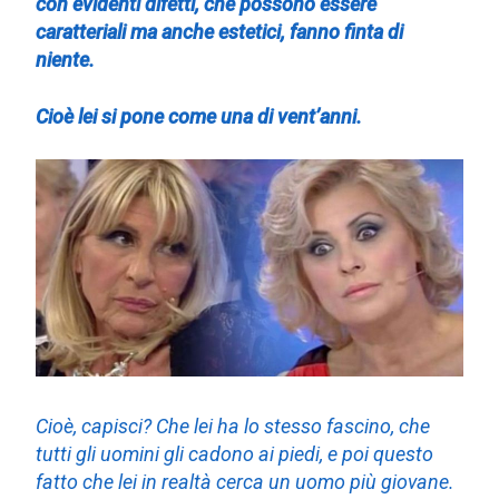
con evidenti difetti, che possono essere
caratteriali ma anche estetici, fanno finta di
niente.
Cioè lei si pone come una di vent’anni.
Cioè, capisci? Che lei ha lo stesso fascino, che
tutti gli uomini gli cadono ai piedi, e poi questo
fatto che lei in realtà cerca un uomo più giovane.