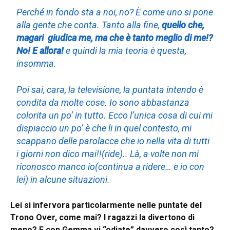
Perché in fondo sta a noi, no? È come uno si pone
alla gente che conta. Tanto alla fine,
quello che,
magari giudica me, ma che è tanto meglio di me!?
No! E allora!
e quindi la mia teoria è questa,
insomma.
Poi sai, cara, la televisione, la puntata intendo è
condita da molte cose. Io sono abbastanza
colorita un po’ in tutto. Ecco l’unica cosa di cui mi
dispiaccio un po’ è che li in quel contesto, mi
scappano delle parolacce che io nella vita di tutti
i giorni non dico mai!!(ride).. Là, a volte non mi
riconosco manco io(continua a ridere… e io con
lei) in alcune situazioni.
Lei si infervora particolarmente nelle puntate del
Trono Over, come mai? I ragazzi la divertono di
meno? E con Gemma vi “odiate” davvero così tanto?