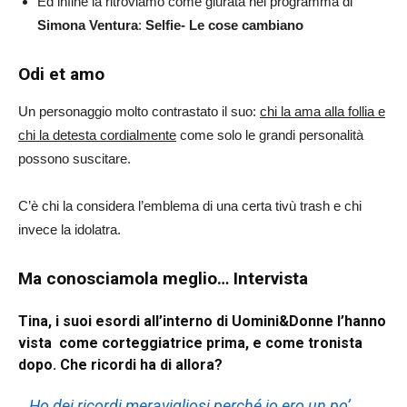
Ed infine la ritroviamo come giurata nel programma di
Simona Ventura
:
Selfie- Le cose cambiano
Odi et amo
Un personaggio molto contrastato il suo:
chi la ama alla follia e
chi la detesta cordialmente
come solo le grandi personalità
possono suscitare.
C’è chi la considera l’emblema di una certa tivù trash e chi
invece la idolatra.
Ma conosciamola meglio…
Intervista
Tina, i suoi esordi all’interno di Uomini&Donne l’hanno
vista come corteggiatrice prima, e come tronista
dopo. Che ricordi ha di allora?
Ho dei ricordi meravigliosi perché io ero un po’