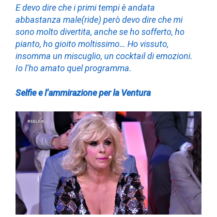
E devo dire che i primi tempi è andata
abbastanza male(ride) però devo dire che mi
sono molto divertita, anche se ho sofferto, ho
pianto, ho gioito moltissimo… Ho vissuto,
insomma un miscuglio, un cocktail di emozioni.
Io l’ho amato quel programma.
Selfie e l’ammirazione per la Ventura