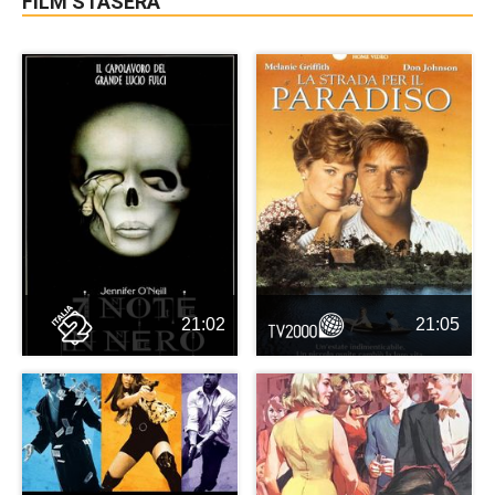
FILM STASERA
21:02
21:05