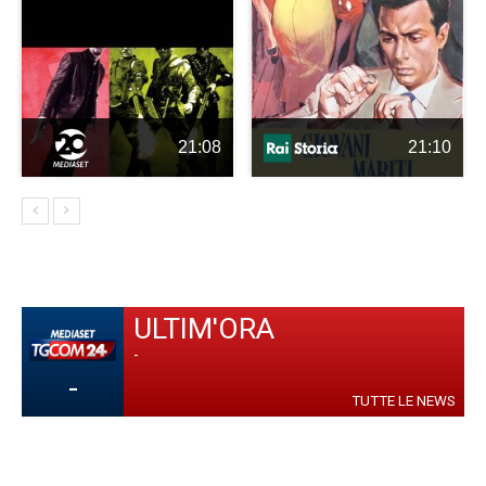
21:08
21:10
ULTIM'ORA
-
-
TUTTE LE NEWS