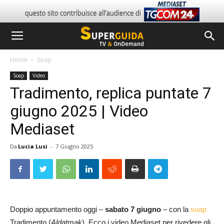
Home
Soap
Soap
Video
Tradimento, replica puntate 7
giugno 2025 | Video
Mediaset
Da
Lucia Lusi
-
7 Giugno 2025
Doppio appuntamento oggi –
sabato 7 giugno
– con la
soap
Tradimento (
Aldatmak
). Ecco i video Mediaset per rivedere gli