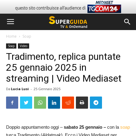
Home
Soap
Soap
Video
Tradimento, replica puntate
25 gennaio 2025 in
streaming | Video Mediaset
Da
Lucia Lusi
-
25 Gennaio 2025
Doppio appuntamento oggi –
sabato 25 gennaio –
con la
soap
turca Tradimento (
Aldatmak
). Ecco i Video Mediaset per