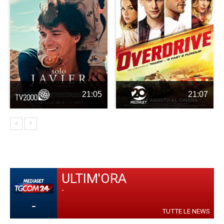
21:05
21:07
ULTIM'ORA
-
-
TUTTE LE NEWS