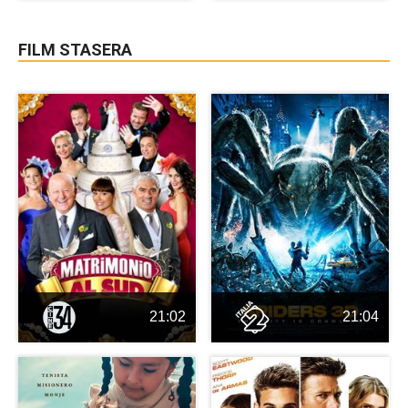
FILM STASERA
21:02
21:04