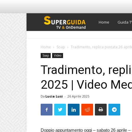
Super
Home
Guida T
Guida
Home
Soap
Tradimento, replica puntata 26 apri
Soap
Video
TV
Tradimento, repli
2025 | Video Me
Da
Lucia Lusi
-
26 Aprile 2025
Doppio appuntamento oggi – sabato 26 aprile –