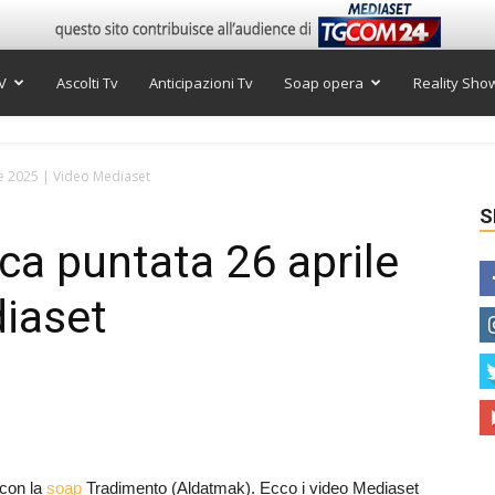
V
Ascolti Tv
Anticipazioni Tv
Soap opera
Reality Sho
le 2025 | Video Mediaset
S
ca puntata 26 aprile
diaset
 con la
soap
Tradimento (Aldatmak). Ecco i video Mediaset