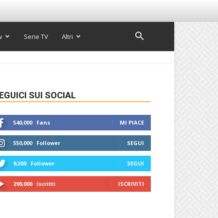
w
Serie TV
Altri
EGUICI SUI SOCIAL
540,000
Fans
MI PIACE
550,000
Follower
SEGUI
9,300
Follower
SEGUI
290,000
Iscritti
ISCRIVITI