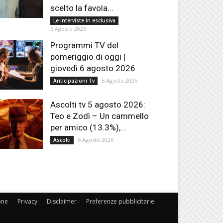
scelto la favola...
Le interviste in esclusiva
6 Agosto 2026
Programmi TV del
pomeriggio di oggi |
giovedì 6 agosto 2026
6 Agosto 2026
Anticipazioni Tv
Ascolti tv 5 agosto 2026:
Teo e Zodì – Un cammello
per amico (13.3%),...
6 Agosto 2026
Ascolti
one
Privacy
Disclaimer
Preferenze pubblicitarie