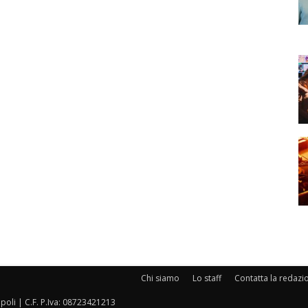
Chi siamo
Lo staff
Contatta la redazi
oli | C.F. P.Iva: 08723421213