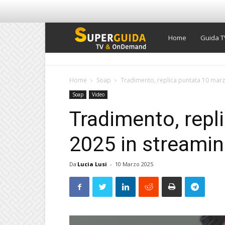
Super
Home
Guida T
Guida
Home
Soap
Tradimento, replica puntata 10 marz
Soap
Video
TV
Tradimento, repl
2025 in streamin
Da
Lucia Lusi
-
10 Marzo 2025