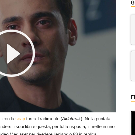
G
F
 con la
soap
turca Tradimento (
Aldatmak
). Nella puntata
rsi i suoi libri e questa, per tutta risposta, li mette in uno
Video Mediaset per rivedere l’episodio 89 in replica