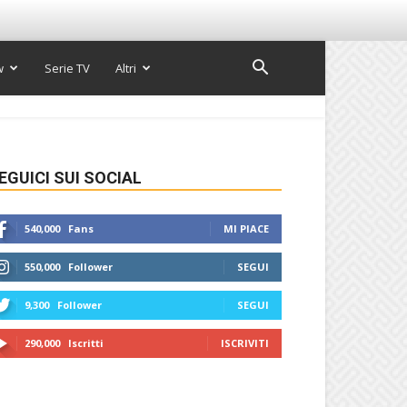
w
Serie TV
Altri
EGUICI SUI SOCIAL
540,000
Fans
MI PIACE
550,000
Follower
SEGUI
9,300
Follower
SEGUI
290,000
Iscritti
ISCRIVITI