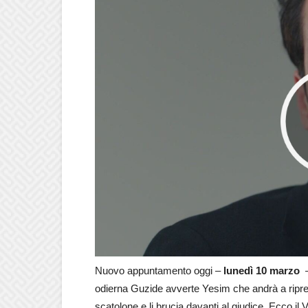
Nuovo appuntamento oggi –
lunedì 10 marzo
–
odierna Guzide avverte Yesim che andrà a riprende
scatolone e li brucia davanti al giudice. Ecco il 