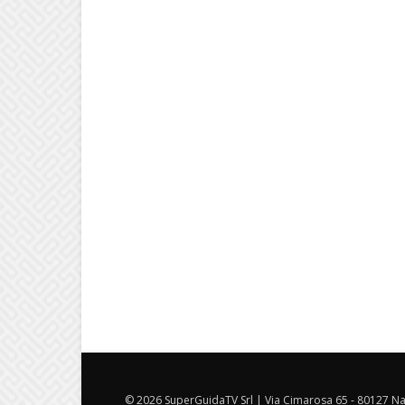
© 2026 SuperGuidaTV Srl | Via Cimarosa 65 - 80127 Nap