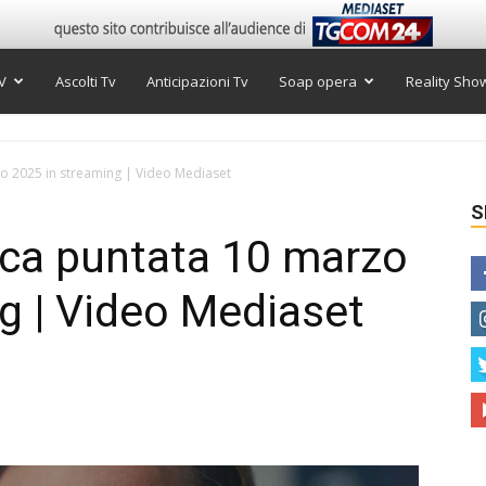
V
Ascolti Tv
Anticipazioni Tv
Soap opera
Reality Sho
o 2025 in streaming | Video Mediaset
S
ica puntata 10 marzo
g | Video Mediaset