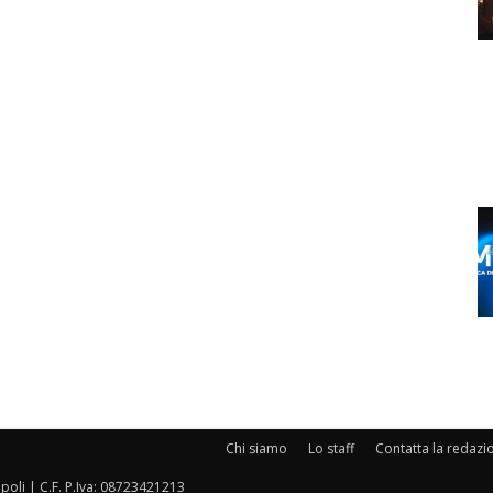
Chi siamo
Lo staff
Contatta la redazi
oli | C.F. P.Iva: 08723421213