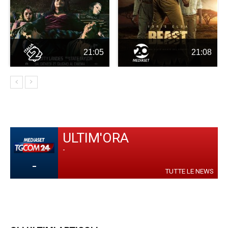
21:05
21:08
ULTIM'ORA
-
-
TUTTE LE NEWS