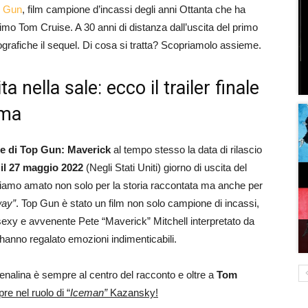
p Gun
, film campione d’incassi degli anni Ottanta che ha
ssimo Tom Cruise. A 30 anni di distanza dall’uscita del primo
ografiche il sequel. Di cosa si tratta? Scopriamolo assieme.
 nella sale: ecco il trailer finale
ema
nale di Top Gun: Maverick
al tempo stesso la data di rilascio
:
il 27 maggio 2022
(Negli Stati Uniti) giorno di uscita del
bbiamo amato non solo per la storia raccontata ma anche per
way”
. Top Gun è stato un film non solo campione di incassi,
sexy e avvenente Pete “Maverick” Mitchell interpretato da
anno regalato emozioni indimenticabili.
renalina è sempre al centro del racconto e oltre a
Tom
re nel ruolo di “
Iceman”
Kazansky!