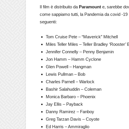
Il film è distribuito da
Paramount
e, sarebbe dov
come sappiamo tutti, la Pandemia da covid -19 ha r
seguenti:
Tom Cruise Pete – “Maverick” Mitchell
Miles Teller Miles – Teller Bradley ‘Rooster
Jennifer Connelly – Penny Benjamin
Jon Hamm – Hamm Cyclone
Glen Powell – Hangman
Lewis Pullman – Bob
Charles Parnell – Warlock
Bashir Salahuddin – Coleman
Monica Barbaro – Phoenix
Jay Ellis – Payback
Danny Ramirez – Fanboy
Greg Tarzan Davis – Coyote
Ed Harris – Ammiraglio