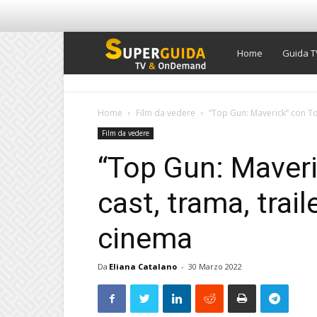
Super
Home
Guida T
Guida
Home
Film da vedere
“Top Gun: Maverick” con Tom
Film da vedere
TV
“Top Gun: Maveri
cast, trama, trai
cinema
Da
Eliana Catalano
-
30 Marzo 2022