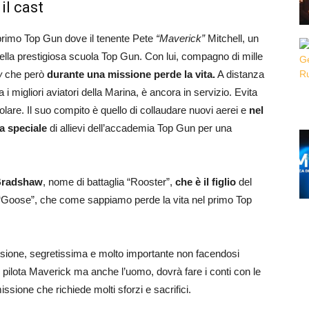
il cast
 primo Top Gun dove il tenente Pete
“Maverick”
Mitchell, un
della prestigiosa scuola Top Gun. Con lui, compagno di mille
w
che però
durante una missione perde la vita.
A distanza
a i migliori aviatori della Marina, è ancora in servizio. Evita
olare. Il suo compito è quello di collaudare nuovi aerei e
nel
a speciale
di allievi dell’accademia Top Gun per una
Bradshaw
, nome di battaglia “Rooster”,
che è il figlio
del
Goose”, che come sappiamo perde la vita nel primo Top
sione, segretissima e molto importante non facendosi
l pilota Maverick ma anche l’uomo, dovrà fare i conti con le
ssione che richiede molti sforzi e sacrifici.