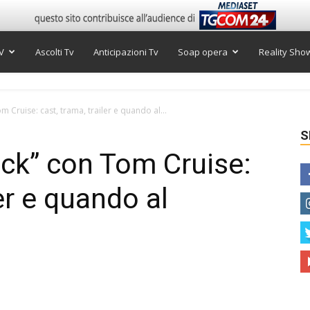
V
Ascolti Tv
Anticipazioni Tv
Soap opera
Reality Sho
 Cruise: cast, trama, trailer e quando al...
S
ck” con Tom Cruise:
ler e quando al