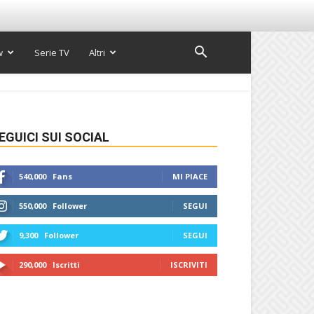
w
Serie TV
Altri
EGUICI SUI SOCIAL
540,000
Fans
MI PIACE
550,000
Follower
SEGUI
9,300
Follower
SEGUI
290,000
Iscritti
ISCRIVITI