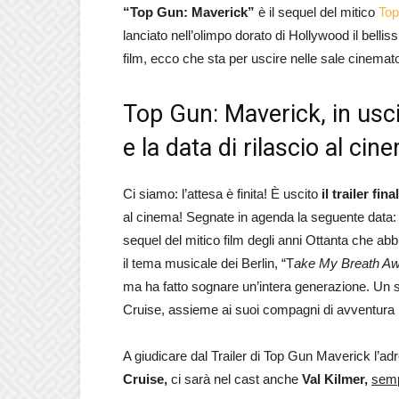
“Top Gun: Maverick”
è il sequel del mitico
To
lanciato nell’olimpo dorato di Hollywood il belli
film, ecco che sta per uscire nelle sale cinemat
Top Gun: Maverick, in uscita
e la data di rilascio al cin
Ci siamo: l’attesa è finita! È uscito
il trailer fi
al cinema! Segnate in agenda la seguente data
sequel del mitico film degli anni Ottanta che a
il tema musicale dei Berlin, “T
ake My Breath A
ma ha fatto sognare un’intera generazione. Un 
Cruise, assieme ai suoi compagni di avventura h
A giudicare dal Trailer di Top Gun Maverick l’ad
Cruise,
ci sarà nel cast anche
Val Kilmer,
semp