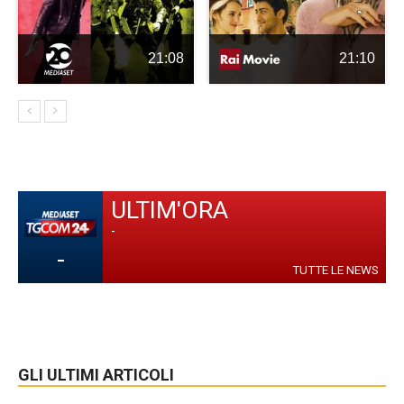
21:08
21:10
ULTIM'ORA
-
-
TUTTE LE NEWS
GLI ULTIMI ARTICOLI