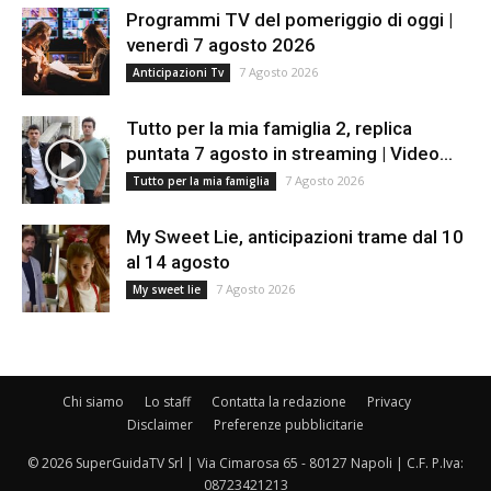
Programmi TV del pomeriggio di oggi |
venerdì 7 agosto 2026
7 Agosto 2026
Anticipazioni Tv
Tutto per la mia famiglia 2, replica
puntata 7 agosto in streaming | Video...
7 Agosto 2026
Tutto per la mia famiglia
My Sweet Lie, anticipazioni trame dal 10
al 14 agosto
7 Agosto 2026
My sweet lie
Chi siamo
Lo staff
Contatta la redazione
Privacy
Disclaimer
Preferenze pubblicitarie
© 2026 SuperGuidaTV Srl | Via Cimarosa 65 - 80127 Napoli | C.F. P.Iva:
08723421213