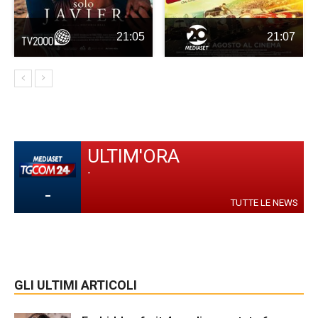
21:05
21:07
ULTIM'ORA
-
-
TUTTE LE NEWS
GLI ULTIMI ARTICOLI