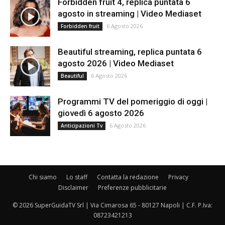
Forbidden fruit 4, replica puntata 6
agosto in streaming | Video Mediaset
6 Agosto 2026
Forbidden fruit
Beautiful streaming, replica puntata 6
agosto 2026 | Video Mediaset
6 Agosto 2026
Beautiful
Programmi TV del pomeriggio di oggi |
giovedì 6 agosto 2026
6 Agosto 2026
Anticipazioni Tv
Chi siamo
Lo staff
Contatta la redazione
Privacy
Disclaimer
Preferenze pubblicitarie
© 2026 SuperGuidaTV Srl | Via Cimarosa 65 - 80127 Napoli | C.F. P.Iva:
08723421213