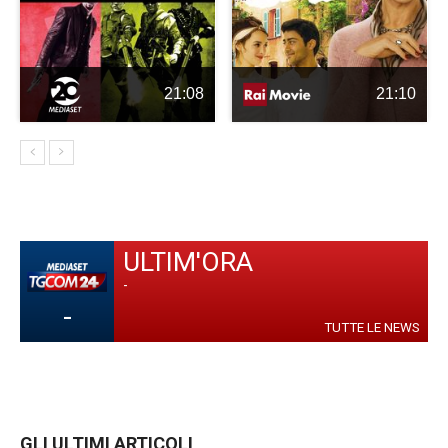
21:08
21:10
ULTIM'ORA
-
-
TUTTE LE NEWS
GLI ULTIMI ARTICOLI