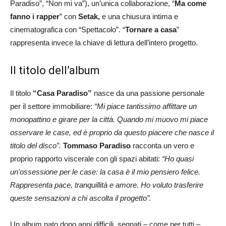
Paradiso”, “Non mi va”), un’unica collaborazione, “
Ma come
fanno i rapper
” con
Setak,
e una chiusura intima e
cinematografica con “Spettacolo”. “
Tornare a casa
”
rappresenta invece la chiave di lettura dell’intero progetto.
Il titolo dell’album
Il titolo
“Casa Paradiso”
nasce da una passione personale
per il settore immobiliare:
“Mi piace tantissimo affittare un
monopattino e girare per la città. Quando mi muovo mi piace
osservare le case, ed è proprio da questo piacere che nasce il
titolo del disco”.
Tommaso Paradiso
racconta un vero e
proprio rapporto viscerale con gli spazi abitati:
“Ho quasi
un’ossessione per le case: la casa è il mio pensiero felice.
Rappresenta pace, tranquillità e amore. Ho voluto trasferire
queste sensazioni a chi ascolta il progetto”.
Un album nato dopo anni difficili, segnati – come per tutti –