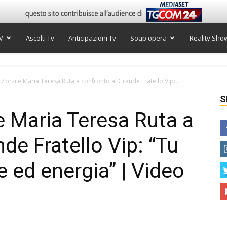
V
Ascolti Tv
Anticipazioni Tv
Soap opera
Reality Sho
rzi e Maria Teresa Ruta a confronto al Grande Fratello Vip:...
S
 Maria Teresa Ruta a
de Fratello Vip: “Tu
 ed energia” | Video