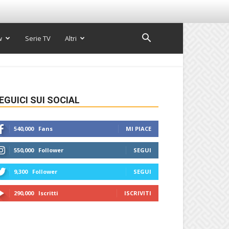
w
Serie TV
Altri
EGUICI SUI SOCIAL
540,000
Fans
MI PIACE
550,000
Follower
SEGUI
9,300
Follower
SEGUI
290,000
Iscritti
ISCRIVITI