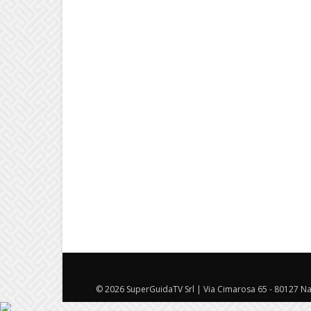
© 2026 SuperGuidaTV Srl | Via Cimarosa 65 - 80127 Nap