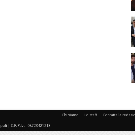
Chi siamo
Lo staff
Contatta la redazi
oli | C.F. P.Iva: 08723421213