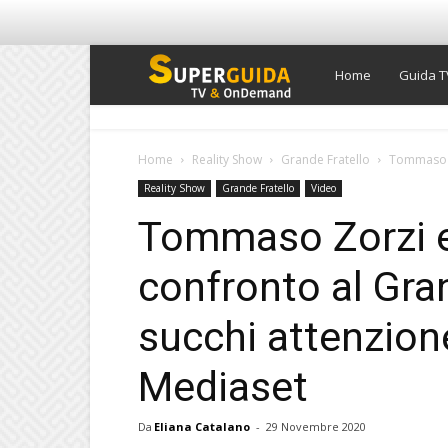
Super
Home
Guida T
Guida
Home
Reality Show
Grande Fratello
Tommaso Zo
Reality Show
Grande Fratello
Video
TV
Tommaso Zorzi e
confronto al Gran
succhi attenzione
Mediaset
Da
Eliana Catalano
-
29 Novembre 2020