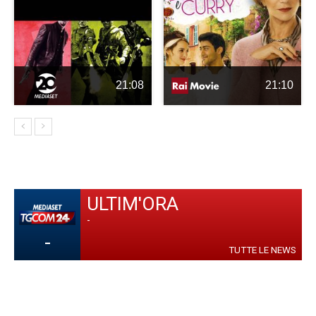
21:08
21:10
ULTIM'ORA
-
-
TUTTE LE NEWS