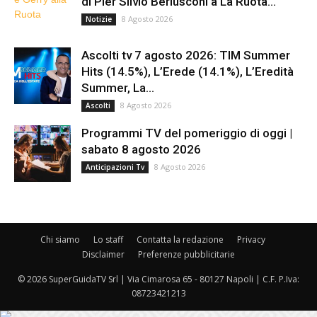
di Pier Silvio Berlusconi a La Ruota...
8 Agosto 2026
Notizie
Ascolti tv 7 agosto 2026: TIM Summer
Hits (14.5%), L’Erede (14.1%), L’Eredità
Summer, La...
8 Agosto 2026
Ascolti
Programmi TV del pomeriggio di oggi |
sabato 8 agosto 2026
8 Agosto 2026
Anticipazioni Tv
Chi siamo
Lo staff
Contatta la redazione
Privacy
Disclaimer
Preferenze pubblicitarie
© 2026 SuperGuidaTV Srl | Via Cimarosa 65 - 80127 Napoli | C.F. P.Iva:
08723421213