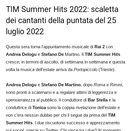
TIM Summer Hits 2022: scaletta
dei cantanti della puntata del 25
luglio 2022
Questa sera torna l’appuntamento musicale di
Rai 2
con
Andrea Delogu
e
Stefano De
Martino. Il
TIM Summer Hits
cresce, in termini di ascolto, di settimana in settimana e questa
volta la musica dell’estate arriva da
Portopiccolo
(Trieste).
Andrea Delogu
e
Stefano De Martino
, dopo
Roma
e
Rimini
,
sono pronti a scatenarsi e a regalare attimi di leggerezza e
spensieratezza al pubblico. Il conduttore di
Bar Stella
e la
conduttrice di
Tonica
sono la coppia rivelazione dell’estate e
non c’era nessun dubbio per chi li segue da prima del
TIM
Summer Hits
. I due riscuotono successo e apprezzamento
sui social, specie su Twitter. Chi vince tra i due? Al momento,