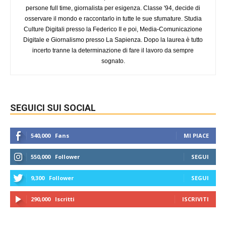
persone full time, giornalista per esigenza. Classe '94, decide di
osservare il mondo e raccontarlo in tutte le sue sfumature. Studia
Culture Digitali presso la Federico II e poi, Media-Comunicazione
Digitale e Giornalismo presso La Sapienza. Dopo la laurea è tutto
incerto tranne la determinazione di fare il lavoro da sempre
sognato.
SEGUICI SUI SOCIAL
540,000
Fans
MI PIACE
550,000
Follower
SEGUI
9,300
Follower
SEGUI
290,000
Iscritti
ISCRIVITI