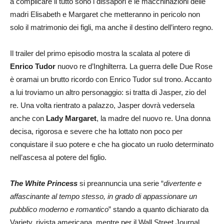
a complicare il tutto sono i dissapori e le macchinazioni delle
madri Elisabeth e Margaret che metteranno in pericolo non
solo il matrimonio dei figli, ma anche il destino dell’intero regno.
Il trailer del primo episodio mostra la scalata al potere di
Enrico Tudor
nuovo re d’Inghilterra. La guerra delle Due Rose
è oramai un brutto ricordo con Enrico Tudor sul trono. Accanto
a lui troviamo un altro personaggio: si tratta di Jasper, zio del
re. Una volta rientrato a palazzo, Jasper dovrà vedersela
anche con
Lady Margaret
, la madre del nuovo re. Una donna
decisa, rigorosa e severe che ha lottato non poco per
conquistare il suo potere e che ha giocato un ruolo determinato
nell’ascesa al potere del figlio.
The White Princess
si preannuncia una serie “
divertente e
affascinante al tempo stesso, in grado di appassionare un
pubblico moderno e romantico
” stando a quanto dichiarato da
Variety, rivista americana, mentre per il Wall Street Journal