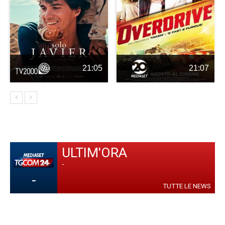
21:05
21:07
ULTIM'ORA
-
-
TUTTE LE NEWS