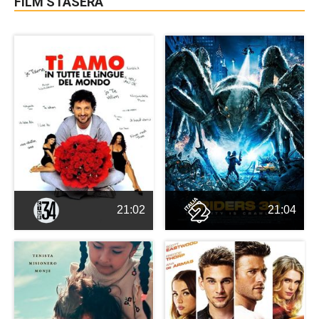
FILM STASERA
21:02
21:04