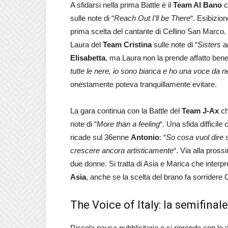
A sfidarsi nella prima Battle è il
Team Al Bano
c
sulle note di “
Reach Out I’ll be There
“. Esibizio
prima scelta del cantante di Cellino San Marco. 
Laura del
Team Cristina
sulle note di “
Sisters a
Elisabetta
, ma Laura non la prende affatto bene 
tutte le nere, io sono bianca e ho una voce da
onestamente poteva tranquillamente evitare.
La gara continua con la Battle del
Team J-Ax
ch
note di “
More than a feeling
“. Una sfida difficile
ricade sul 36enne
Antonio
: “
So cosa vuol dire 
crescere ancora artisticamente
“. Via alla pross
due donne. Si tratta di Asia e Marica che interpr
Asia
, anche se la scelta del brano fa sorridere C
The Voice of Italy: la semifinale
Piccola pausa pubblicitaria e si riprende con le 