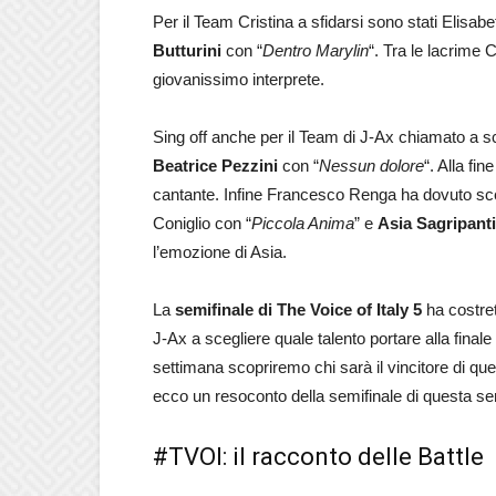
Per il Team Cristina a sfidarsi sono stati Elisab
Butturini
con “
Dentro Marylin
“. Tra le lacrime 
giovanissimo interprete.
Sing off anche per il Team di J-Ax chiamato a sc
Beatrice Pezzini
con “
Nessun dolore
“. Alla fin
cantante. Infine Francesco Renga ha dovuto scegl
Coniglio con “
Piccola Anima
” e
Asia Sagripanti
l’emozione di Asia.
La
semifinale di The Voice of Italy 5
ha costre
J-Ax a scegliere quale talento portare alla final
settimana scopriremo chi sarà il vincitore di que
ecco un resoconto della semifinale di questa se
#TVOI: il racconto delle Battle