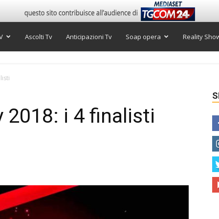
V
Ascolti Tv
Anticipazioni Tv
Soap opera
Reality Sho
listi
S
 2018: i 4 finalisti