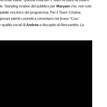
ele. Standing ovation del pubblico per
Maryam
che, non solo
apabile vincitrice del programma. Per il Team Cristina
ani talenti costretti a cimentarsi nel brano “Così
e qualità vocali di
Andrea
a discapito di Alessandra. La