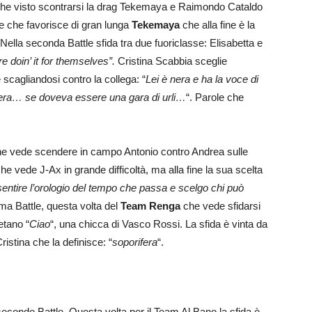
he visto scontrarsi la drag Tekemaya e Raimondo Cataldo
ne che favorisce di gran lunga
Tekemaya
che alla fine è la
Nella seconda Battle sfida tra due fuoriclasse: Elisabetta e
re doin’ it for themselves”.
Cristina Scabbia sceglie
scagliandosi contro la collega: “
Lei è nera e ha la voce di
 nera… se doveva essere una gara di urli…
“. Parole che
e vede scendere in campo Antonio contro Andrea sulle
 che vede J-Ax in grande difficoltà, ma alla fine la sua scelta
sentire l’orologio del tempo che passa e scelgo chi può
ima Battle, questa volta del
Team Renga
che vede sfidarsi
etano “
Ciao
“, una chicca di Vasco Rossi. La sfida è vinta da
ristina che la definisce: “
soporifera
“.
seconde Battle. Questa volta per il Team Al Bano la sfida è