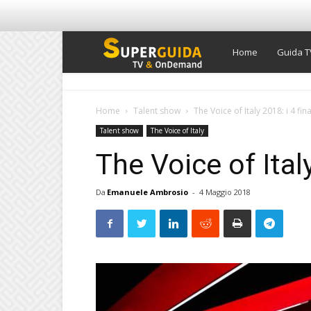
Super
Home
Guida T
Guida
Home
Talent show
The Voice of Italy 2018: i 4 fina
Talent show
The Voice of Italy
TV
The Voice of Italy
Da
Emanuele Ambrosio
-
4 Maggio 2018