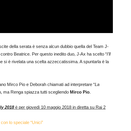
iuscite della serata è senza alcun dubbio quella del Team J-
contro Beatrice. Per questo inedito duo, J-Ax ha scelto “
I’ll
e si è rivelata una scelta azzeccatissima. A spuntarla è la
vano Mirco Pio e Deborah chiamati ad interpretare “
La
h, ma Renga spiazza tutti scegliendo
Mirco Pio
.
aly 2018
è per giovedì 10 maggio 2018 in diretta su Rai 2
 con lo speciale “Unici”