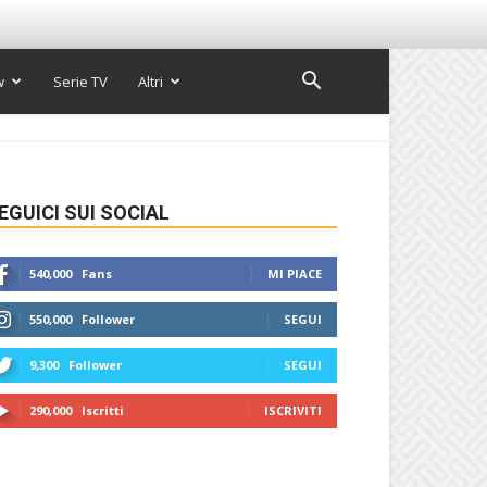
w
Serie TV
Altri
EGUICI SUI SOCIAL
540,000
Fans
MI PIACE
550,000
Follower
SEGUI
9,300
Follower
SEGUI
290,000
Iscritti
ISCRIVITI