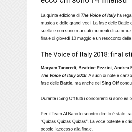
ecco chi sono i 4 finalisti
La quinta edizione di
The Voice of Italy
ha regal
musica e delle grandi voci. La fase delle Battle 
scelte e non sono mancati momenti di commozion
finale di giovedì 10 maggio e un resoconto della
The Voice of Italy 2018: finalist
Maryam Tancredi
,
Beatrice Pezzini
,
Andrea B
The Voice of Italy 2018
. A suon di note e canz
fase delle
Battle
, ma anche dei
Sing Off
conquis
Durante i Sing Off tutti i concorrenti si sono esib
Per il Team Al Bano lo scontro diretto è stato tr
“Quizas Quizas Quizas”. La voce potente e crist
popolo l’accesso alla finale.