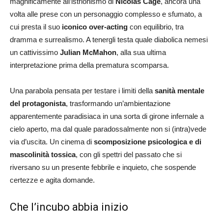
magnificamente all’istrionismo di
Nicolas Cage
, ancora una
volta alle prese con un personaggio complesso e sfumato, a
cui presta il suo
iconico over-acting
con equilibrio, tra
dramma e surrealismo. A tenergli testa quale diabolica nemesi
un cattivissimo
Julian McMahon
, alla sua ultima
interpretazione prima della prematura scomparsa.
Una parabola pensata per testare i limiti della
sanità mentale
del protagonista
, trasformando un’ambientazione
apparentemente paradisiaca in una sorta di girone infernale a
cielo aperto, ma dal quale paradossalmente non si (intra)vede
via d’uscita. Un cinema di
scomposizione psicologica e di
mascolinità tossica
, con gli spettri del passato che si
riversano su un presente febbrile e inquieto, che sospende
certezze e agita domande.
Che l’incubo abbia inizio