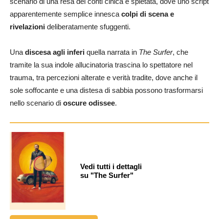
scenario di una resa dei conti cinica e spietata, dove uno script
apparentemente semplice innesca
colpi di scena e
rivelazioni
deliberatamente sfuggenti.
Una
discesa agli inferi
quella narrata in
The Surfer
, che
tramite la sua indole allucinatoria trascina lo spettatore nel
trauma, tra percezioni alterate e verità tradite, dove anche il
sole soffocante e una distesa di sabbia possono trasformarsi
nello scenario di
oscure odissee
.
Vedi tutti i dettagli
su "The Surfer"