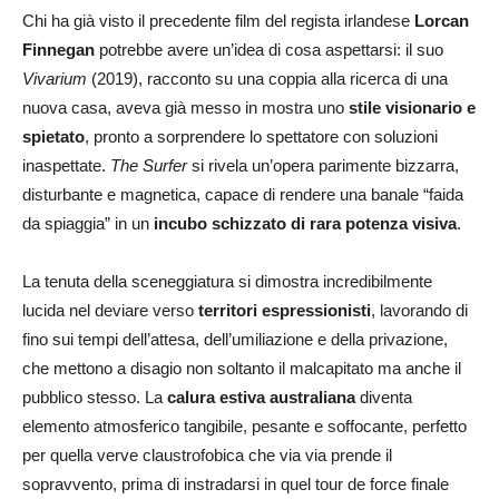
Chi ha già visto il precedente film del regista irlandese
Lorcan
Finnegan
potrebbe avere un’idea di cosa aspettarsi: il suo
Vivarium
(2019), racconto su una coppia alla ricerca di una
nuova casa, aveva già messo in mostra uno
stile visionario e
spietato
, pronto a sorprendere lo spettatore con soluzioni
inaspettate.
The Surfer
si rivela un’opera parimente bizzarra,
disturbante e magnetica, capace di rendere una banale “faida
da spiaggia” in un
incubo schizzato di rara potenza visiva
.
La tenuta della sceneggiatura si dimostra incredibilmente
lucida nel deviare verso
territori espressionisti
, lavorando di
fino sui tempi dell’attesa, dell’umiliazione e della privazione,
che mettono a disagio non soltanto il malcapitato ma anche il
pubblico stesso. La
calura estiva australiana
diventa
elemento atmosferico tangibile, pesante e soffocante, perfetto
per quella verve claustrofobica che via via prende il
sopravvento, prima di instradarsi in quel tour de force finale