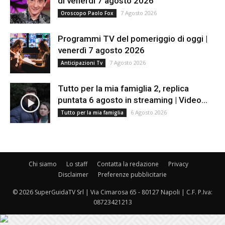
di venerdì 7 agosto 2026
7 Agosto 2026
Oroscopo Paolo Fox
Programmi TV del pomeriggio di oggi |
venerdì 7 agosto 2026
7 Agosto 2026
Anticipazioni Tv
Tutto per la mia famiglia 2, replica
puntata 6 agosto in streaming | Video...
6 Agosto 2026
Tutto per la mia famiglia
Chi siamo
Lo staff
Contatta la redazione
Privacy
Disclaimer
Preferenze pubblicitarie
© 2026 SuperGuidaTV Srl | Via Cimarosa 65 - 80127 Napoli | C.F. P.Iva:
08723421213