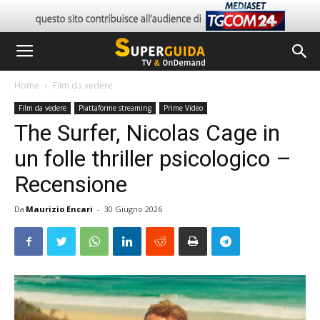
Home
Film da vedere
Film da vedere
Piattaforme streaming
Prime Video
The Surfer, Nicolas Cage in
un folle thriller psicologico –
Recensione
Da
Maurizio Encari
-
30 Giugno 2026