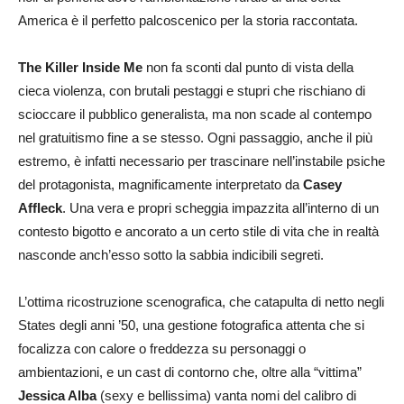
America è il perfetto palcoscenico per la storia raccontata.
The Killer Inside Me
non fa sconti dal punto di vista della
cieca violenza, con brutali pestaggi e stupri che rischiano di
scioccare il pubblico generalista, ma non scade al contempo
nel gratuitismo fine a se stesso. Ogni passaggio, anche il più
estremo, è infatti necessario per trascinare nell’instabile psiche
del protagonista, magnificamente interpretato da
Casey
Affleck
. Una vera e propri scheggia impazzita all’interno di un
contesto bigotto e ancorato a un certo stile di vita che in realtà
nasconde anch’esso sotto la sabbia indicibili segreti.
L’ottima ricostruzione scenografica, che catapulta di netto negli
States degli anni ’50, una gestione fotografica attenta che si
focalizza con calore o freddezza su personaggi o
ambientazioni, e un cast di contorno che, oltre alla “vittima”
Jessica Alba
(sexy e bellissima) vanta nomi del calibro di