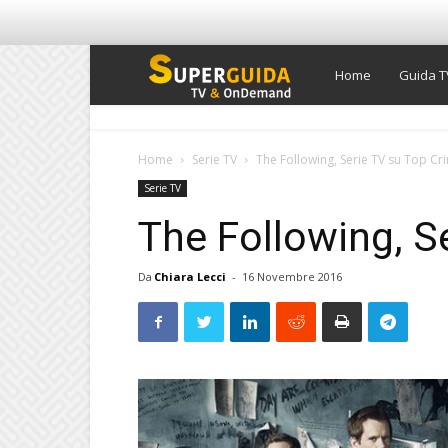
Super
Home
Guida T
Guida
Home
Serie TV
The Following, Serie TV su Top Cr
Serie TV
TV
The Following, S
Da
Chiara Lecci
-
16 Novembre 2016