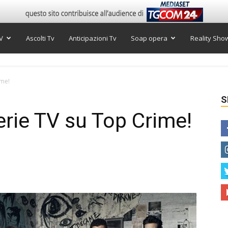
V
Ascolti Tv
Anticipazioni Tv
Soap opera
Reality Sho
ime!
S
erie TV su Top Crime!