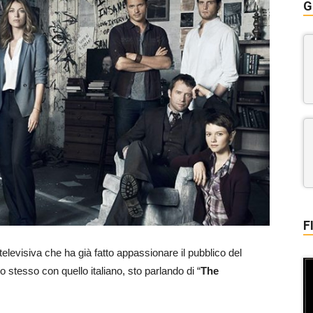
G
F
televisiva che ha già fatto appassionare il pubblico del
 stesso con quello italiano, sto parlando di “
The