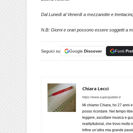
Dal Lunedì al Venerdì a mezzanotte e trentacin
N.B: Giorni e orari possono essere soggetti a m
Seguici su
Google
Discover
Fonti
Pre
Chiara Lecci
https://www.superguidatv.it
Mi chiamo Chiara, ho 27 anni e 
posso ricordare. Nel tempo liber
leggere, ascoltare musica e gua
reality/tutorial, che trovo mol
Infine un’altra mia grande pass