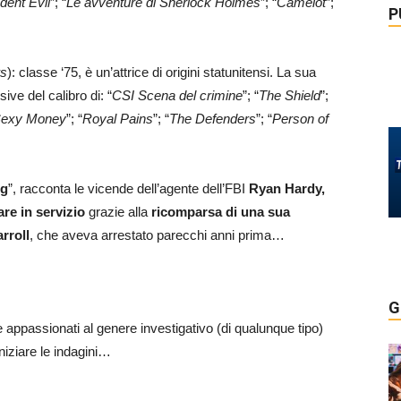
dent Evil
”; “
Le avventure di Sherlock Holmes
”; “
Camelot
”;
P
ws
): classe ‘75, è un’attrice di origini statunitensi. La sua
sive del calibro di: “
CSI Scena del crimine
”; “
The Shield
”;
Sexy Money
”; “
Royal Pains
”; “
The Defenders
”; “
Person of
ng
”, racconta le vicende dell’agente dell’FBI
Ryan Hardy,
are in servizio
grazie alla
ricomparsa di una sua
rroll
, che aveva arrestato parecchi anni prima…
G
te appassionati al genere investigativo (di qualunque tipo)
niziare le indagini…