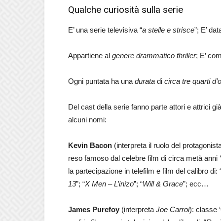
Qualche curiosità sulla serie
E’ una serie televisiva “
a stelle e strisce
”; E’ da
Appartiene al
genere drammatico thriller
; E’ co
Ogni puntata ha una
durata
di
circa tre quarti d’
Del cast della serie fanno parte attori e attrici
alcuni nomi:
Kevin Bacon
(interpreta il ruolo del protagonist
reso famoso dal celebre film di circa metà anni ‘
la partecipazione in telefilm e film del calibro di: 
13
”; “
X Men – L’inizo
”; “
Will & Grace
”; ecc…
James Purefoy
(interpreta
Joe Carrol
): classe 