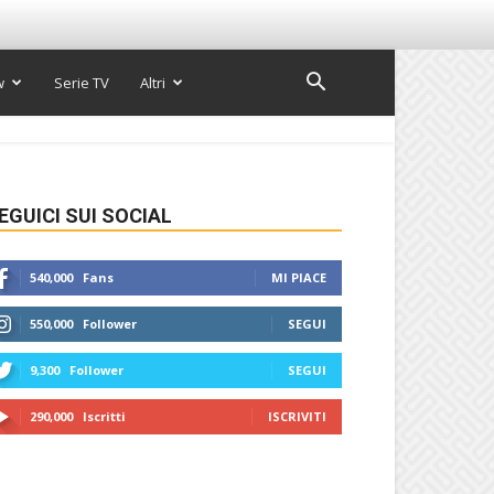
w
Serie TV
Altri
EGUICI SUI SOCIAL
540,000
Fans
MI PIACE
550,000
Follower
SEGUI
9,300
Follower
SEGUI
290,000
Iscritti
ISCRIVITI