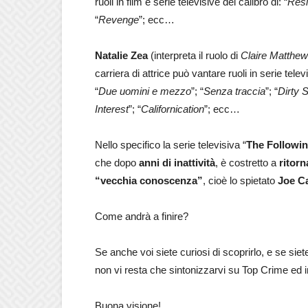
ruoli in film e serie televisive del calibro di: “
Resi
“
Revenge
”; ecc…
Natalie Zea
(interpreta il ruolo di
Claire Matthe
carriera di attrice può vantare ruoli in serie televi
“
Due uomini e mezzo
”; “
Senza traccia
”; “
Dir
t
y 
Interest
”; “
C
a
lifornication
”; ecc…
Nello specifico la serie televisiva “
The Followi
che dopo
anni di inattività
, è costretto a
ritorn
“vecchia conoscenza”
, cioè lo spietato
Joe Ca
Come andrà a finire?
Se anche voi siete curiosi di scoprirlo, e se sie
non vi resta che sintonizzarvi su Top Crime ed i
Buona visione!