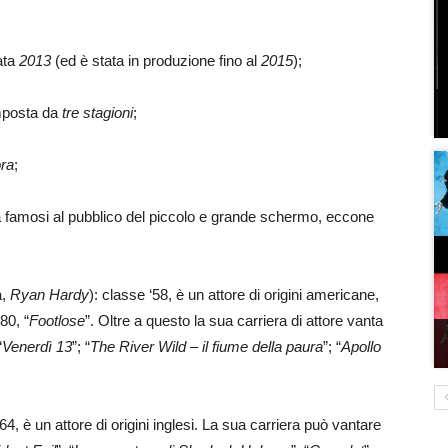
tata
2013
(ed è stata in produzione fino al
2015
);
mposta da
tre stagioni
;
ora
;
 già famosi al pubblico del piccolo e grande schermo, eccone
a,
Ryan Hardy
): classe ‘58, è un attore di origini americane,
80, “
Footlose
”. Oltre a questo la sua carriera di attore vanta
“
Venerdì 13
”; “
The River Wild – il fiume della paura
”; “
Apollo
‘64, è un attore di origini inglesi. La sua carriera può vantare