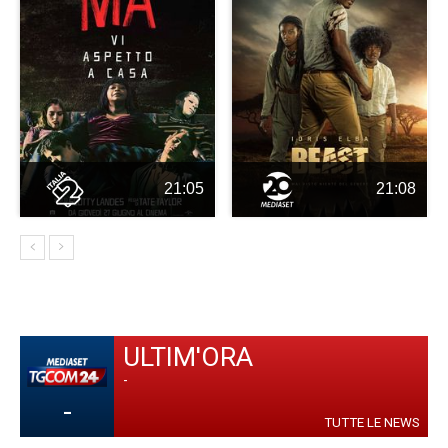
21:05
21:08
ULTIM'ORA
-
-
TUTTE LE NEWS