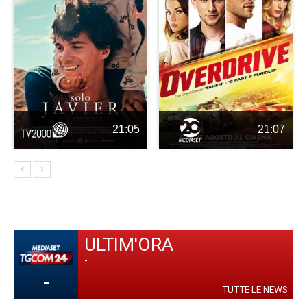
21:05
21:07
ULTIM'ORA
-
-
TUTTE LE NEWS