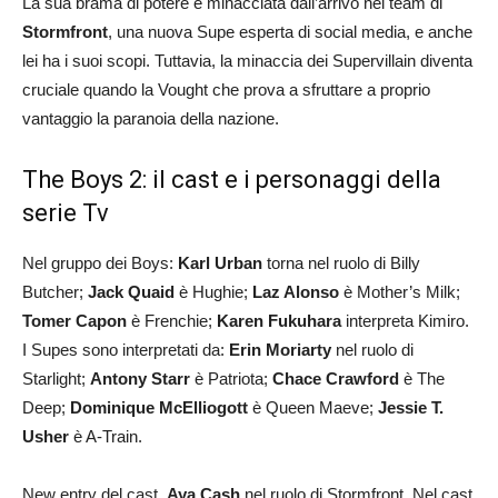
La sua brama di potere è minacciata dall’arrivo nel team di
Stormfront
, una nuova Supe esperta di social media, e anche
lei ha i suoi scopi. Tuttavia, la minaccia dei Supervillain diventa
cruciale quando la Vought che prova a sfruttare a proprio
vantaggio la paranoia della nazione.
The Boys 2: il cast e i personaggi della
serie Tv
Nel gruppo dei Boys:
Karl Urban
torna nel ruolo di Billy
Butcher;
Jack Quaid
è Hughie;
Laz Alonso
è Mother’s Milk;
Tomer Capon
è Frenchie;
Karen Fukuhara
interpreta Kimiro.
I Supes sono interpretati da:
Erin Moriarty
nel ruolo di
Starlight;
Antony Starr
è Patriota;
Chace Crawford
è The
Deep;
Dominique McElliogott
è Queen Maeve;
Jessie T.
Usher
è A-Train.
New entry del cast,
Aya Cash
nel ruolo di Stormfront. Nel cast