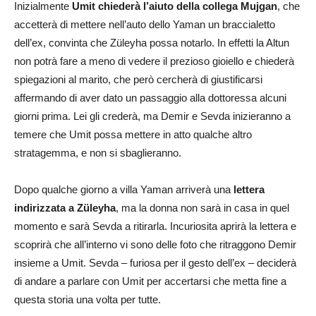
Inizialmente
Umit chiederà l’aiuto della collega Mujgan
, che
accetterà di mettere nell’auto dello Yaman un braccialetto
dell’ex, convinta che Züleyha possa notarlo. In effetti la Altun
non potrà fare a meno di vedere il prezioso gioiello e chiederà
spiegazioni al marito, che però cercherà di giustificarsi
affermando di aver dato un passaggio alla dottoressa alcuni
giorni prima. Lei gli crederà, ma Demir e Sevda inizieranno a
temere che Umit possa mettere in atto qualche altro
stratagemma, e non si sbaglieranno.
Dopo qualche giorno a villa Yaman arriverà una
lettera
indirizzata a Züleyha
, ma la donna non sarà in casa in quel
momento e sarà Sevda a ritirarla. Incuriosita aprirà la lettera e
scoprirà che all’interno vi sono delle foto che ritraggono Demir
insieme a Umit. Sevda – furiosa per il gesto dell’ex – deciderà
di andare a parlare con Umit per accertarsi che metta fine a
questa storia una volta per tutte.