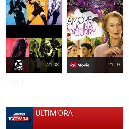
21:08
21:10
ULTIM'ORA
-
-