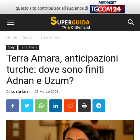
Home
Soap
Terra Amara
Soap
Terra Amara
Terra Amara, anticipazioni
turche: dove sono finiti
Adnan e Uzum?
Da
Lucia Lusi
-
28 Marzo 2023