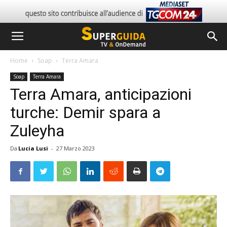
Home
Soap
Terra Amara
Soap
Terra Amara
Terra Amara, anticipazioni
turche: Demir spara a
Zuleyha
Da
Lucia Lusi
-
27 Marzo 2023