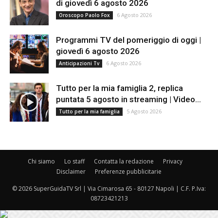
di giovedì 6 agosto 2026
6 Agosto 2026
Oroscopo Paolo Fox
Programmi TV del pomeriggio di oggi |
giovedì 6 agosto 2026
6 Agosto 2026
Anticipazioni Tv
Tutto per la mia famiglia 2, replica
puntata 5 agosto in streaming | Video...
5 Agosto 2026
Tutto per la mia famiglia
Chi siamo
Lo staff
Contatta la redazione
Privacy
Disclaimer
Preferenze pubblicitarie
© 2026 SuperGuidaTV Srl | Via Cimarosa 65 - 80127 Napoli | C.F. P.Iva:
08723421213