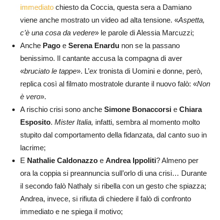
immediato
chiesto da Coccia, questa sera a Damiano
viene anche mostrato un video ad alta tensione. «
Aspetta,
c’è una cosa da vedere
» le parole di Alessia Marcuzzi;
Anche
Pago
e
Serena Enardu
non se la passano
benissimo. Il cantante accusa la compagna di aver
«
bruciato le tappe
». L’
ex
tronista di Uomini e donne, però,
replica così al filmato mostratole durante il nuovo falò: «
Non
è vero
».
A rischio crisi sono anche
Simone Bonaccorsi
e
Chiara
Esposito
.
Mister Italia,
infatti, sembra al momento molto
stupito dal comportamento della fidanzata, dal canto suo in
lacrime;
E
Nathalie Caldonazzo
e
Andrea Ippoliti
? Almeno per
ora la coppia si preannuncia sull’orlo di una crisi… Durante
il secondo falò Nathaly si ribella con un gesto che spiazza;
Andrea, invece, si rifiuta di chiedere il falò di confronto
immediato e ne spiega il motivo;