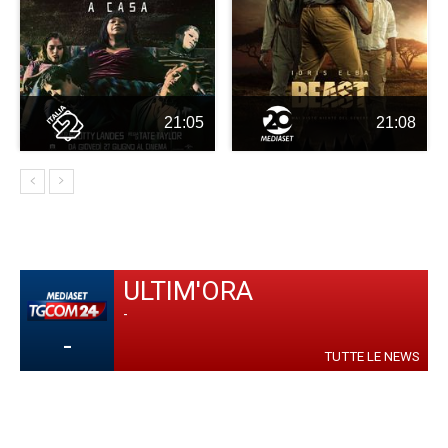
21:05
21:08
ULTIM'ORA
-
-
TUTTE LE NEWS