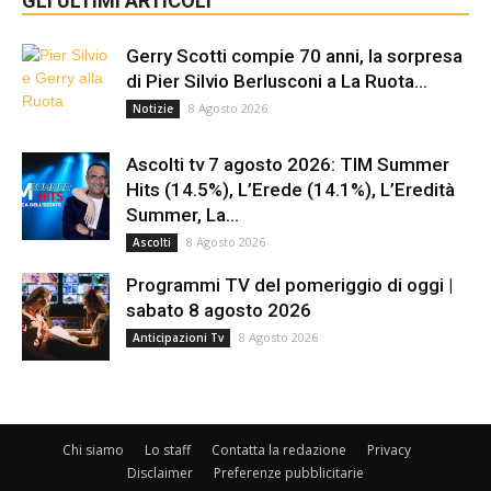
GLI ULTIMI ARTICOLI
Gerry Scotti compie 70 anni, la sorpresa
di Pier Silvio Berlusconi a La Ruota...
8 Agosto 2026
Notizie
Ascolti tv 7 agosto 2026: TIM Summer
Hits (14.5%), L’Erede (14.1%), L’Eredità
Summer, La...
8 Agosto 2026
Ascolti
Programmi TV del pomeriggio di oggi |
sabato 8 agosto 2026
8 Agosto 2026
Anticipazioni Tv
Chi siamo
Lo staff
Contatta la redazione
Privacy
Disclaimer
Preferenze pubblicitarie