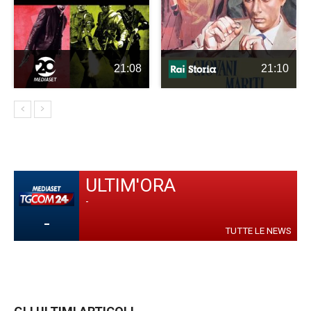
21:08
21:10
ULTIM'ORA
-
-
TUTTE LE NEWS