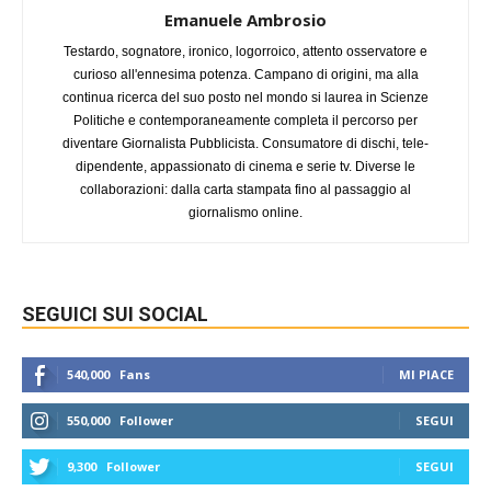
Emanuele Ambrosio
Testardo, sognatore, ironico, logorroico, attento osservatore e
curioso all'ennesima potenza. Campano di origini, ma alla
continua ricerca del suo posto nel mondo si laurea in Scienze
Politiche e contemporaneamente completa il percorso per
diventare Giornalista Pubblicista. Consumatore di dischi, tele-
dipendente, appassionato di cinema e serie tv. Diverse le
collaborazioni: dalla carta stampata fino al passaggio al
giornalismo online.
SEGUICI SUI SOCIAL
540,000
Fans
MI PIACE
550,000
Follower
SEGUI
9,300
Follower
SEGUI