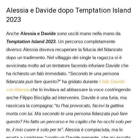
Alessia e Davide dopo Temptation Island
2023
Anche
Alessia e Davide
sono usciti mano nella mano da
Temptation Island 2023
. Un percorso completamente
diverso: Alessia doveva recuperare la fiducia del fidanzato
dopo un tradimento. Nel villaggio dei single la ragazza si è
avvicinata molto ad un tentatore facendo infuriare Davide che
ha richiesto un falò immediato. “
Secondo te una persona
fidanzata può fare questo?
” ha gridato durante
il falò Davide
con Alessia
che lo invitava ad abbassare la voce costringendo
anche Filippo Bisciglia ad intervenire. Davide è una furia, ma
rassicura la compagna: “
tu
l’hai provocato, facevi la gattina
morta con lui. Ma secondo te una persona fidanzata può fare
questo? Ho fatto un percorso e ho capito che ho occhi solo per
te, il mio cuore è solo per te”
. Alessia è compiaciuta, ma lo
esorta a cambiare: “
voglio un Davide presente, che mi ascolta,