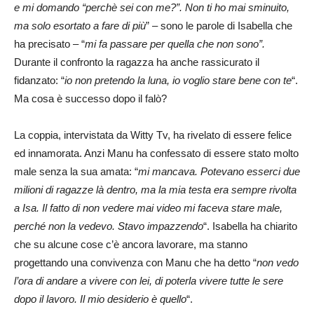
e mi domando “perchè sei con me?”. Non ti ho mai sminuito,
ma solo esortato a fare di più
” – sono le parole di Isabella che
ha precisato – “
mi fa passare per quella che non sono”.
Durante il confronto la ragazza ha anche rassicurato il
fidanzato: “
io non pretendo la luna, io voglio stare bene con te
“.
Ma cosa è successo dopo il falò?
La coppia, intervistata da Witty Tv, ha rivelato di essere felice
ed innamorata. Anzi Manu ha confessato di essere stato molto
male senza la sua amata: “
mi mancava. Potevano esserci due
milioni di ragazze là dentro, ma la mia testa era sempre rivolta
a Isa. Il fatto di non vedere mai video mi faceva stare male,
perché non la vedevo. Stavo impazzendo
“. Isabella ha chiarito
che su alcune cose c’è ancora lavorare, ma stanno
progettando una convivenza con Manu che ha detto “
non vedo
l’ora di andare a vivere con lei, di poterla vivere tutte le sere
dopo il lavoro. Il mio desiderio è quello
“.