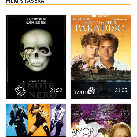
FILM STASERA
21:02
21:05