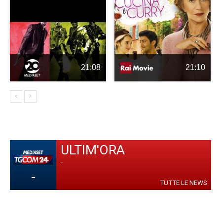
21:08
21:10
ULTIM'ORA
-
-
TUTTE LE NEWS