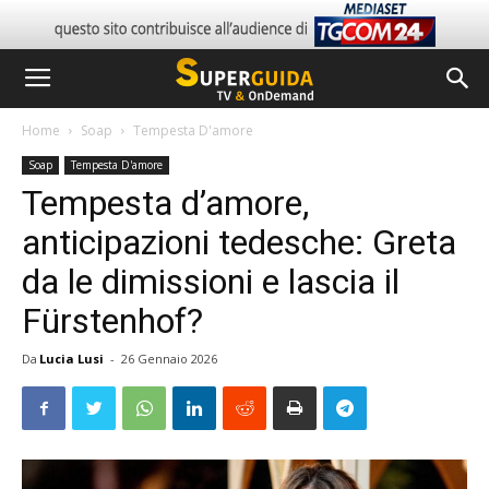
Home
Soap
Tempesta D'amore
Soap
Tempesta D'amore
Tempesta d’amore,
anticipazioni tedesche: Greta
da le dimissioni e lascia il
Fürstenhof?
Da
Lucia Lusi
-
26 Gennaio 2026