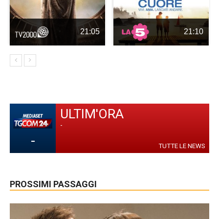
21:05
21:10
ULTIM'ORA
-
-
TUTTE LE NEWS
PROSSIMI PASSAGGI