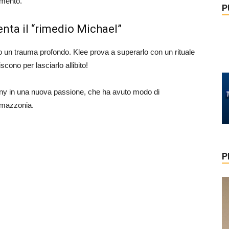
amento.
P
nta il “rimedio Michael”
mo un trauma profondo. Klee prova a superarlo con un rituale
iscono per lasciarlo allibito!
nny in una nuova passione, che ha avuto modo di
 Amazzonia.
P