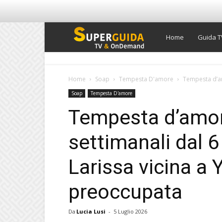
Super
Home
Guida T
Guida
Home
Soap
Tempesta D'amore
Tempesta d’amo
Soap
Tempesta D'amore
TV
Tempesta d’amore
settimanali dal 6
Larissa vicina a 
preoccupata
Da
Lucia Lusi
-
5 Luglio 2026