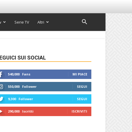
w
Serie TV
Altri
EGUICI SUI SOCIAL
540,000
Fans
MI PIACE
550,000
Follower
SEGUI
9,300
Follower
SEGUI
290,000
Iscritti
ISCRIVITI