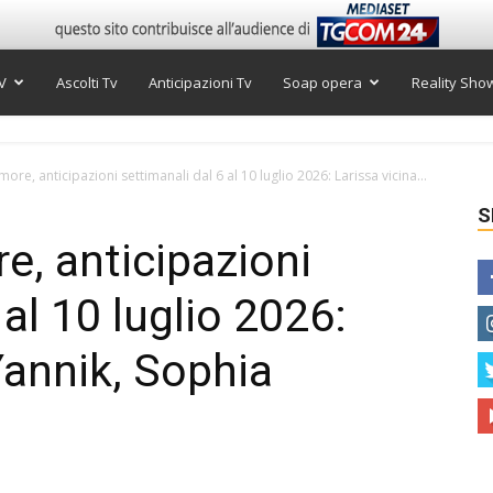
V
Ascolti Tv
Anticipazioni Tv
Soap opera
Reality Sho
re, anticipazioni settimanali dal 6 al 10 luglio 2026: Larissa vicina...
S
, anticipazioni
 al 10 luglio 2026:
Yannik, Sophia