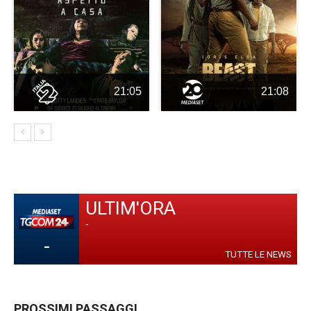
21:05
21:08
ULTIM'ORA
-
-
TUTTE LE NEWS
PROSSIMI PASSAGGI