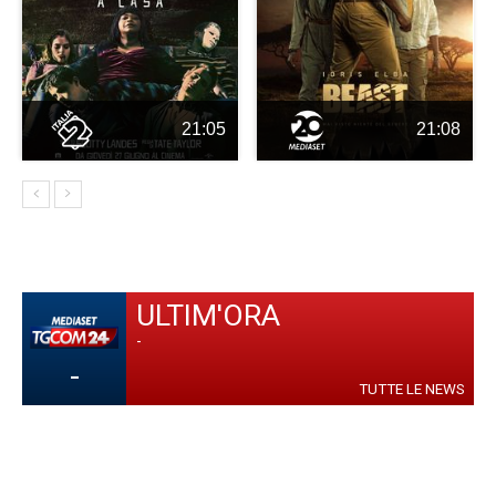
21:05
21:08
ULTIM'ORA
-
-
TUTTE LE NEWS