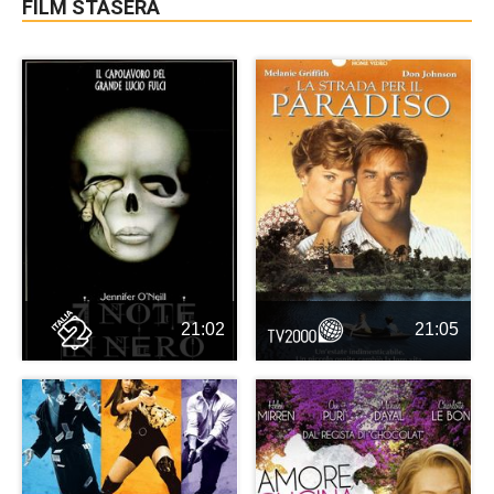
FILM STASERA
21:02
21:05