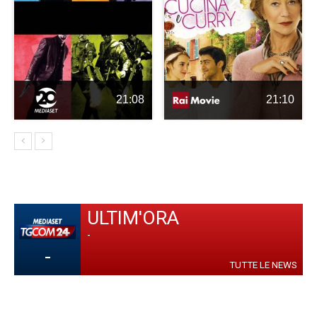
21:08
21:10
ULTIM'ORA
-
-
TUTTE LE NEWS