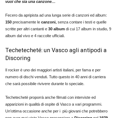
vuoi che sia una canzone…
Fecero da apripista ad una lunga serie di canzoni ed album:
150
precisamente le
canzoni,
senza contare i testi e quelle
scritte per altri cantanti e
30 album
di cui 17 album in studio, 9
album dal vivo e 4 raccolte ufficiali.
Techetecheté: un Vasco agli antipodi a
Discoring
Il rocker è uno dei maggiori artisti italiani, per fama e per
numero di dischi venduti. Tutto questo in 40 anni di carriera
che sarà possibile rivivere durante lo speciale.
Techetechetè proporrà anche filmati con interviste ed
apparizioni in qualità di ospite di Vasco a vari programmi.
Un’ottima occasione anche per i più giovani che potrebbero
non aver mai visto Vasco presenziare a
Discoring
nel
1979