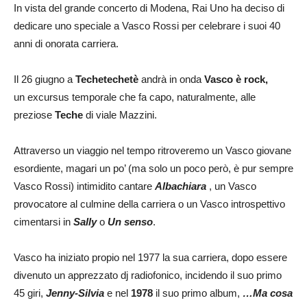
In vista del grande concerto di Modena, Rai Uno ha deciso di
dedicare uno speciale a Vasco Rossi per celebrare i suoi 40
anni di onorata carriera.
Il 26 giugno a
Techetechetè
andrà in onda
Vasco è rock,
un excursus temporale che fa capo, naturalmente, alle
preziose
Teche
di viale Mazzini.
Attraverso un viaggio nel tempo ritroveremo un Vasco giovane
esordiente, magari un po’ (ma solo un poco però, è pur sempre
Vasco Rossi) intimidito cantare
Albachiara
, un Vasco
provocatore al culmine della carriera o un Vasco introspettivo
cimentarsi in
Sally
o
Un senso
.
Vasco ha iniziato propio nel 1977 la sua carriera, dopo essere
divenuto un apprezzato dj radiofonico, incidendo il suo primo
45 giri,
Jenny-Silvia
e nel
1978
il suo primo album,
…Ma cosa