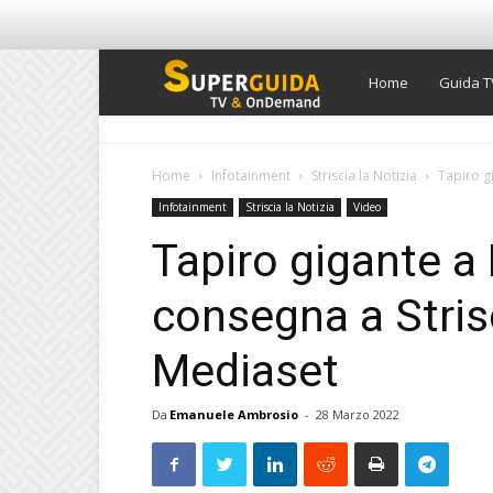
Super
Home
Guida T
Guida
Home
Infotainment
Striscia la Notizia
Tapiro gi
Infotainment
Striscia la Notizia
Video
TV
Tapiro gigante a
consegna a Strisc
Mediaset
Da
Emanuele Ambrosio
-
28 Marzo 2022