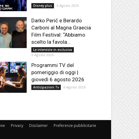
6 Agosto 2026
Disney plus
Darko Perić e Berardo
Carboni al Magna Graecia
Film Festival: “Abbiamo
scelto la favola...
Le interviste in esclusiva
6 Agosto 2026
Programmi TV del
pomeriggio di oggi |
giovedì 6 agosto 2026
6 Agosto 2026
Anticipazioni Tv
one
Privacy
Disclaimer
Preferenze pubblicitarie