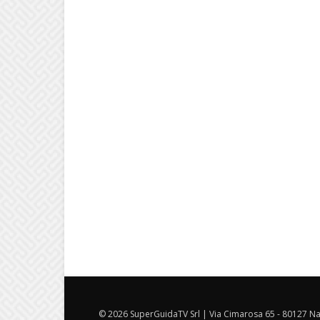
© 2026 SuperGuidaTV Srl | Via Cimarosa 65 - 80127 Nap