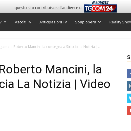
V
Ascolti Tv
Anticipazioni Tv
Soap opera
Reality Sho
gante a Roberto Mancini, la consegna a Striscia La Notizia |...
S
 Roberto Mancini, la
ia La Notizia | Video