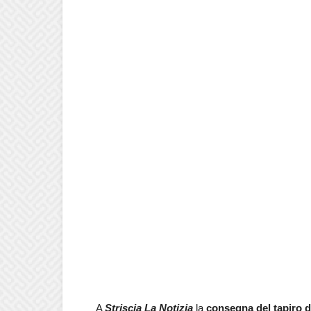
A
Striscia La Notizia
la
consegna del tapiro d