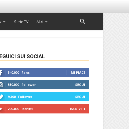
w
Serie TV
Altri
EGUICI SUI SOCIAL
540,000
Fans
MI PIACE
550,000
Follower
SEGUI
9,300
Follower
SEGUI
290,000
Iscritti
ISCRIVITI