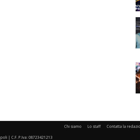
Chi siamo
Lo staff
Contatta la redazi
oli | C.F. P.Iva: 08723421213