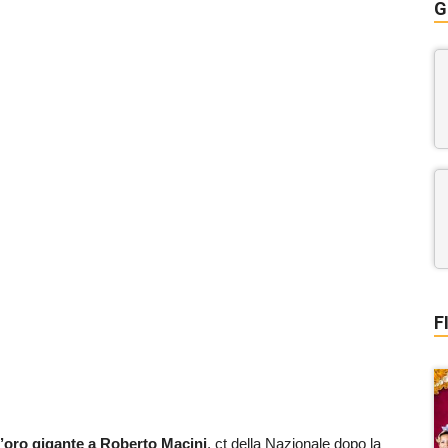
G
F
’oro gigante a Roberto Macini
, ct della Nazionale dopo la